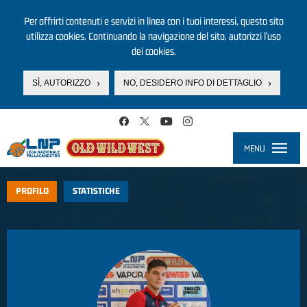
Per offrirti contenuti e servizi in linea con i tuoi interessi, questo sito
utilizza cookies. Continuando la navigazione del sito, autorizzi l’uso
dei cookies.
SÌ, AUTORIZZO
NO, DESIDERO INFO DI DETTAGLIO
Salta al contenuto principale
MENU
Toggle
navigati
PROFILO
STATISTICHE