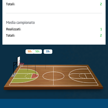
Totali:
2
Media campionato
Realizzati:
1
Totali:
2
50
50
33