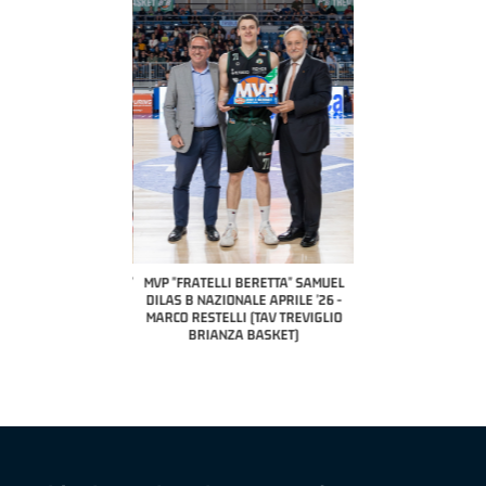
COACH OF THE MONTH
A2 APRILE '26 
PILLASTRINI (UE
CIVIDAL
O "FRATELLI BERETTA"
MVP "FRATELLI BERETTA" SAMUEL
 - STACY DAVIS (SELLA
DILAS B NAZIONALE APRILE '26 -
CENTO)
MARCO RESTELLI (TAV TREVIGLIO
BRIANZA BASKET)