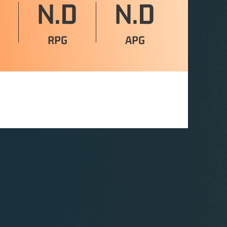
N.D
N.D
RPG
APG