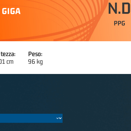
N.D
 GIGA
PPG
ltezza:
Peso:
01 cm
96 kg