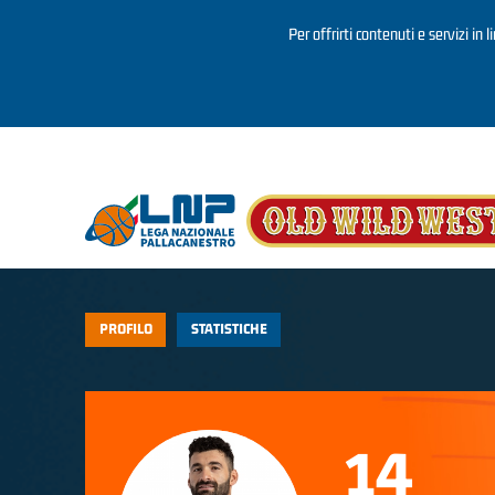
Per offrirti contenuti e servizi in 
Salta al contenuto principale
PROFILO
STATISTICHE
14