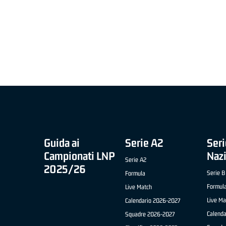
MIGLIOR UNDER 21 ADIDAS A2 APRILE '26 -
MVP ITALIANO 
NICOLAS TANFOGLIO (SELLA CENTO)
LUCA CESANA 
 B NAZIONALE
O FABRIANO)
Guida ai
Serie A2
Seri
Campionati LNP
Naz
Serie A2
2025/26
Serie B
Formula
Formul
Live Match
Live Ma
Calendario 2026-2027
Calend
Squadre 2026-2027