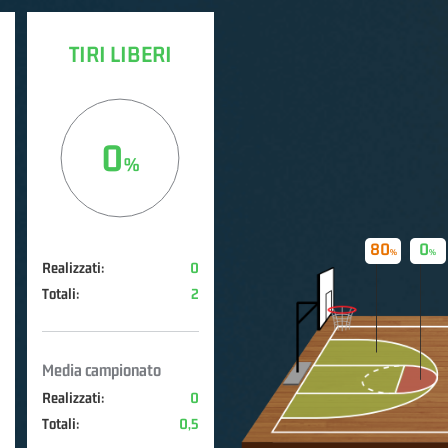
TIRI LIBERI
0
80
0
Realizzati:
0
Totali:
2
Media campionato
Realizzati:
0
Totali:
0,5