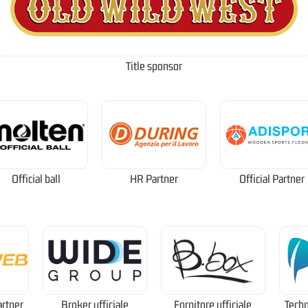
Title sponsor
Official ball
HR Partner
Official Partner
artner
Broker ufficiale
Fornitore ufficiale
Techn