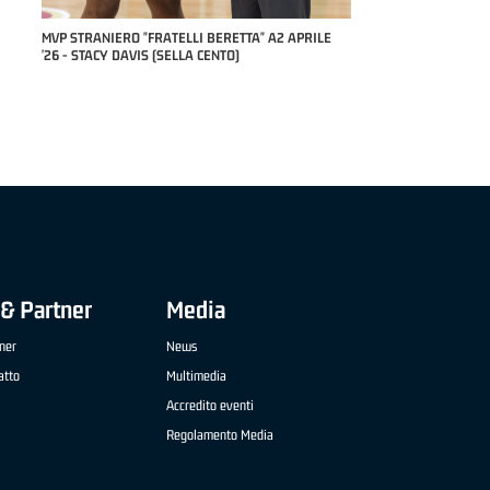
RILE
MVP "FRATELLI BERETTA" SAMUEL DILAS B
NAZIONALE APRILE '26 - MARCO RESTELLI (TAV
TREVIGLIO BRIANZA BASKET)
& Partner
Media
ner
News
atto
Multimedia
Accredito eventi
Regolamento Media