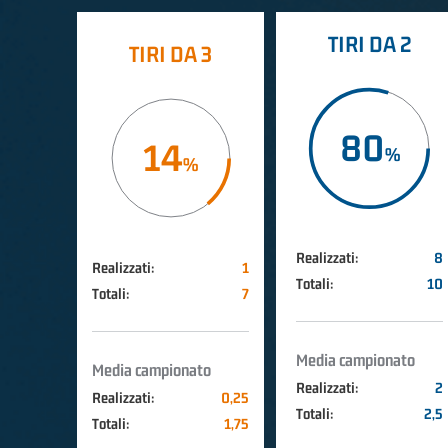
TIRI DA 2
TIRI DA 3
80
14
Realizzati:
8
Realizzati:
1
Totali:
10
Totali:
7
Media campionato
Media campionato
Realizzati:
2
Realizzati:
0,25
Totali:
2,5
Totali:
1,75