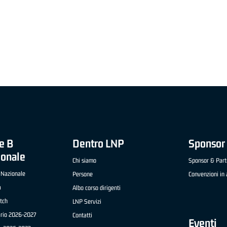
"FRATELLI BERETTA" A2 APRILE '26 -
MVP STRANIERO "FRATELLI BERETTA" A2 AP
(UEB GESTECO CIVIDALE)
'26 - STACY DAVIS (SELLA CENTO)
e B
Dentro LNP
Sponsor 
ionale
Chi siamo
Sponsor & Part
 Nazionale
Persone
Convenzioni in 
a
Albo corso dirigenti
tch
LNP Servizi
ario 2026-2027
Contatti
Eventi