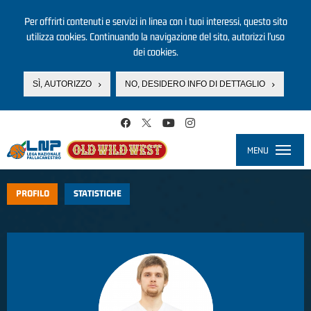
Per offrirti contenuti e servizi in linea con i tuoi interessi, questo sito
utilizza cookies. Continuando la navigazione del sito, autorizzi l’uso
dei cookies.
SÌ, AUTORIZZO
NO, DESIDERO INFO DI DETTAGLIO
Salta al contenuto principale
MENU
Toggle
navigati
PROFILO
STATISTICHE