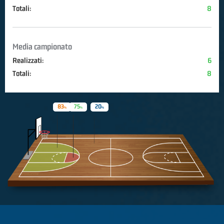
Totali:
8
Media campionato
Realizzati:
6
Totali:
8
83
75
20