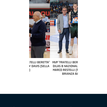
COACH OF THE MONTH
A2 APRILE '26 
PILLASTRINI (UE
CIVIDAL
O "FRATELLI BERETTA"
MVP "FRATELLI BERETTA" SAMUEL
 - STACY DAVIS (SELLA
DILAS B NAZIONALE APRILE '26 -
CENTO)
MARCO RESTELLI (TAV TREVIGLIO
BRIANZA BASKET)