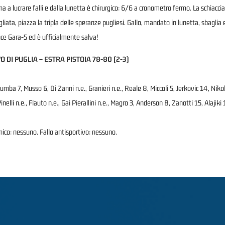
 a lucrare falli e dalla lunetta è chirurgico: 6/6 a cronometro fermo. La schiacciat
liata, piazza la tripla delle speranze pugliesi. Gallo, mandato in lunetta, sbaglia 
ince Gara-5 ed è ufficialmente salva!
O DI PUGLIA – ESTRA PISTOIA 78-80 (2-3)
a 7, Musso 6, Di Zanni n.e., Granieri n.e., Reale 8, Miccoli 5, Jerkovic 14, Nikoli
inelli n.e., Flauto n.e., Gai Pierallini n.e., Magro 3, Anderson 8, Zanotti 15, Alajiki 1
ecnico: nessuno. Fallo antisportivo: nessuno.