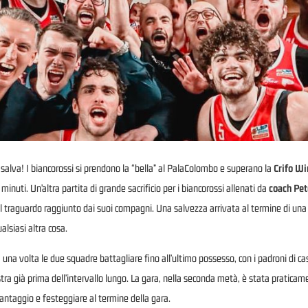
salva! I biancorossi si prendono la “bella” al PalaColombo e superano la
Crifo Wi
inuti. Un’altra partita di grande sacrificio per i biancorossi allenati da
coach Pet
il traguardo raggiunto dai suoi compagni. Una salvezza arrivata al termine di una 
alsiasi altra cosa.
 una volta le due squadre battagliare fino all’ultimo possesso, con i padroni di ca
Estra già prima dell’intervallo lungo. La gara, nella seconda metà, è stata pratic
antaggio e festeggiare al termine della gara.