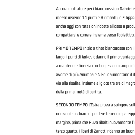
Ancora mattatore per i biancorossi un
Gabriele
messo insieme 14 punti e 8 rimbalzi, e
Filippo
anche oggi con rotazioni ridotte all’osso e pro
compattarsi e correre insieme verso l’obiettivo.
PRIMO TEMPO
Inizio a tinte biancorosse con 
largo: i punti di Jerkovic danno il primo vanta
a mantenere l’inerzia con l’ingresso in campo di
averne di più: Anumba e Nikolic aumentano il div
via alla risalita, insieme al gioco tra tre di M
della prima metà di partita.
SECONDO TEMPO
L’Estra prova a spingere sull
non vuole rischiare di perdere terreno e pareggi
margine, prima che Ruvo ribalti nuovamente l’ine
terzo quarto. I liberi di Zanotti ridanno un buon