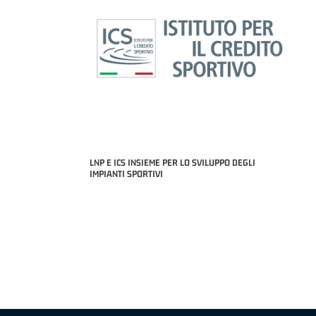
LNP E ICS INSIEME PER LO SVILUPPO DEGLI
IMPIANTI SPORTIVI
MIGLIOR UNDER 21 ADIDAS A2 APRILE '26 -
MVP ITALIANO 
NICOLAS TANFOGLIO (SELLA CENTO)
LUCA CESANA 
 B NAZIONALE
O FABRIANO)