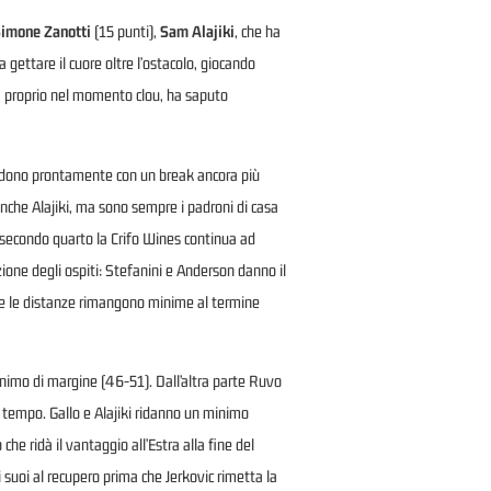
imone Zanotti
(15 punti),
Sam Alajiki
, che ha
a gettare il cuore oltre l’ostacolo, giocando
e, proprio nel momento clou, ha saputo
spondono prontamente con un break ancora più
anche Alajiki, ma sono sempre i padroni di casa
io secondo quarto la Crifo Wines continua ad
zione degli ospiti: Stefanini e Anderson danno il
lpo e le distanze rimangono minime al termine
minimo di margine (46-51). Dall’altra parte Ruvo
l tempo. Gallo e Alajiki ridanno un minimo
e ridà il vantaggio all’Estra alla fine del
i suoi al recupero prima che Jerkovic rimetta la