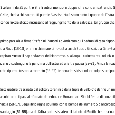
 Stefanini
da 25 punti e 9 falli subiti, mentre in doppia cifra sono arrivati anche
S
 Gallo
, che ha chiuso con 10 punti e 5 assist. Ma è stato tutto il gruppo dell’Estra 
ducendo l’extra sforzo necessario al raggiungimento della salvezza. Un gruppo ch
il primo parziale a firma Stefanini, Zanotti ed Anderson cui i padroni di casa ri
ggio a Ruvo (13-10) e fanno chiamare time-out a coach Strobl. Si iscrive a Gara-5 
 capitan Musso: il gap a sfavore dei biancorossi si allarga ulteriormente. Ad iniz
ario e costringono la panchina dell’Estra ad un’altra pausa (32-21). Arriva la rea
agro che riporta i toscani a contatto (35-33). Le squadre si rispondono colpo su co
’acceleratore trascinata dal solito Stefanini e dalla tripla di Gallo che danno un 
a subito con il parziale firmato da Jerkovic e Borra: coach Strobl ferma di nuovo i
rzia (58-57). L’equilibrio regna sovrano, con la bomba del numero 5 biancorosso ch
 vantaggio (61-66), ma dall’altra parte si scatena il talento di Smith che trascina 