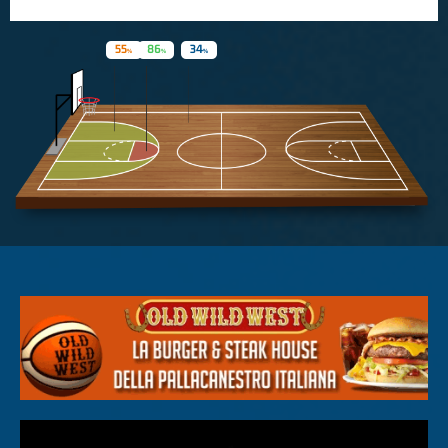
55
86
34