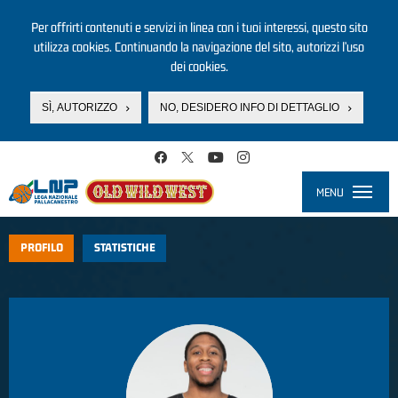
Per offrirti contenuti e servizi in linea con i tuoi interessi, questo sito
utilizza cookies. Continuando la navigazione del sito, autorizzi l’uso
dei cookies.
SÌ, AUTORIZZO
NO, DESIDERO INFO DI DETTAGLIO
Salta al contenuto principale
MENU
Toggle
navigati
PROFILO
STATISTICHE