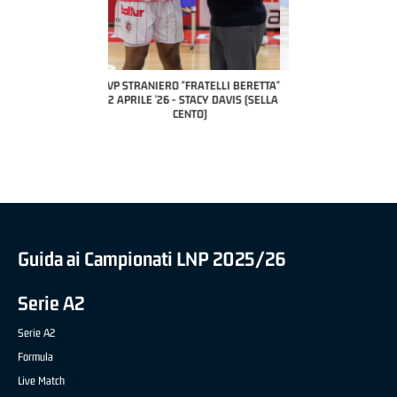
COACH OF THE MONTH
A2 APRILE '26 
PILLASTRINI (UE
CIVIDAL
O "FRATELLI BERETTA"
MVP "FRATELLI BERETTA" SAMUEL
 - STACY DAVIS (SELLA
DILAS B NAZIONALE APRILE '26 -
CENTO)
MARCO RESTELLI (TAV TREVIGLIO
BRIANZA BASKET)
Guida ai Campionati LNP 2025/26
Serie A2
Serie A2
Formula
Live Match