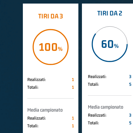
TIRI DA 2
TIRI DA 3
60
100
Realizzati:
3
Realizzati:
1
Totali:
5
Totali:
1
Media campionato
Media campionato
Realizzati:
3
Realizzati:
1
Totali:
5
Totali:
1