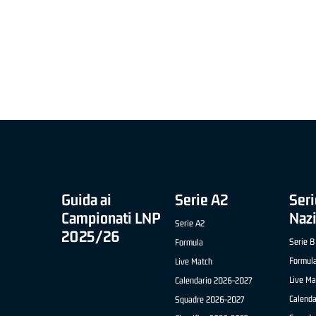
MIGLIOR UNDER 21 ADIDAS A2 APRILE '26 -
MVP ITALIANO 
NICOLAS TANFOGLIO (SELLA CENTO)
LUCA CESANA 
 B NAZIONALE
O FABRIANO)
Guida ai
Serie A2
Seri
Campionati LNP
Naz
Serie A2
2025/26
Serie B
Formula
Formul
Live Match
Live Ma
Calendario 2026-2027
Calend
Squadre 2026-2027