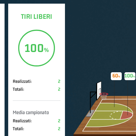
TIRI LIBERI
100
60
100
Realizzati:
2
Totali:
2
Media campionato
Realizzati:
2
Totali:
2