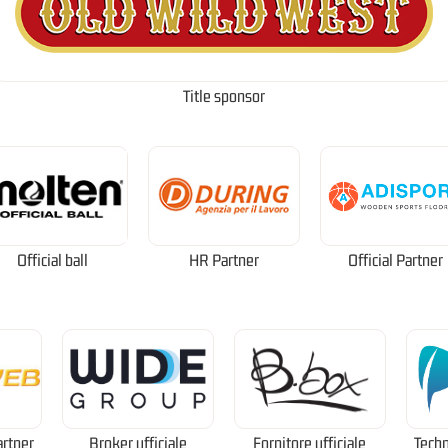
Title sponsor
Official ball
HR Partner
Official Partner
artner
Broker ufficiale
Fornitore ufficiale
Techn