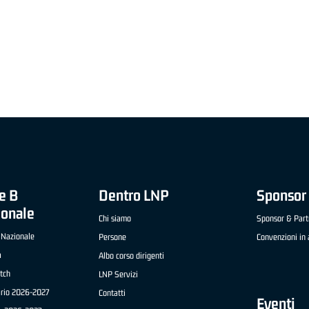
"FRATELLI BERETTA" A2 APRILE '26 -
MVP STRANIERO "FRATELLI BERETTA" A2 AP
(UEB GESTECO CIVIDALE)
'26 - STACY DAVIS (SELLA CENTO)
e B
Dentro LNP
Sponsor 
ionale
Chi siamo
Sponsor & Part
 Nazionale
Persone
Convenzioni in 
a
Albo corso dirigenti
tch
LNP Servizi
ario 2026-2027
Contatti
Eventi