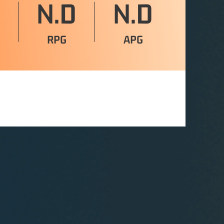
N.D
N.D
RPG
APG