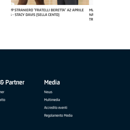
RILE
MVP "FRATELLI BERETTA" SAMUEL DILAS B
NAZIONALE APRILE '26 - MARCO RESTELLI (TAV
TREVIGLIO BRIANZA BASKET)
& Partner
Media
ner
News
atto
Multimedia
Accredito eventi
Regolamento Media