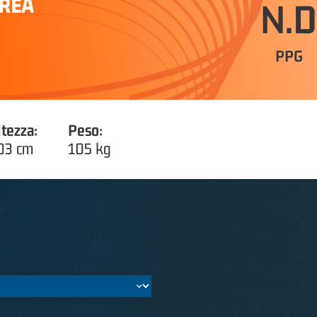
DREA
N.D
PPG
ltezza:
Peso:
03 cm
105 kg