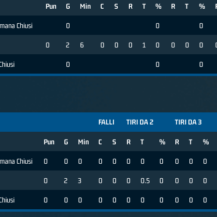
Pun
G
Min
C
S
R
T
%
R
T
%
mana Chiusi
0
0
0
0
2
6
0
0
0
1
0
0
0
0
hiusi
0
0
0
FALLI
TIRI DA 2
TIRI DA 3
Pun
G
Min
C
S
R
T
%
R
T
%
mana Chiusi
0
0
0
0
0
0
0
0
0
0
0
0
2
3
0
0
0
0.5
0
0
0
0
hiusi
0
0
0
0
0
0
0
0
0
0
0