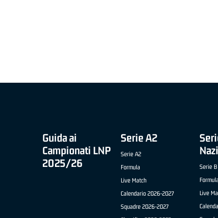
MIGLIOR UNDER 21 ADIDAS A2 APRILE '26 -
MVP ITALIANO 
NICOLAS TANFOGLIO (SELLA CENTO)
LUCA CESANA 
 B NAZIONALE
O FABRIANO)
Guida ai
Serie A2
Seri
Campionati LNP
Naz
Serie A2
2025/26
Serie B
Formula
Formul
Live Match
Live Ma
Calendario 2026-2027
Calend
Squadre 2026-2027