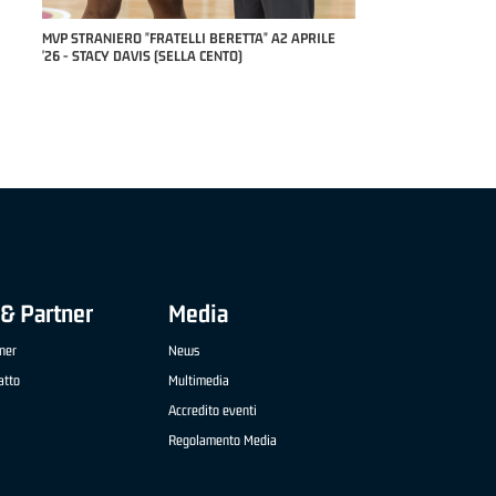
RILE
MVP "FRATELLI BERETTA" SAMUEL DILAS B
NAZIONALE APRILE '26 - MARCO RESTELLI (TAV
TREVIGLIO BRIANZA BASKET)
& Partner
Media
ner
News
atto
Multimedia
Accredito eventi
Regolamento Media