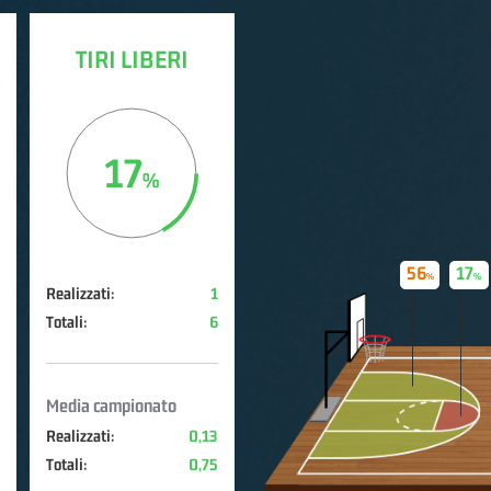
TIRI LIBERI
17
56
17
Realizzati:
1
Totali:
6
Media campionato
Realizzati:
0,13
Totali:
0,75