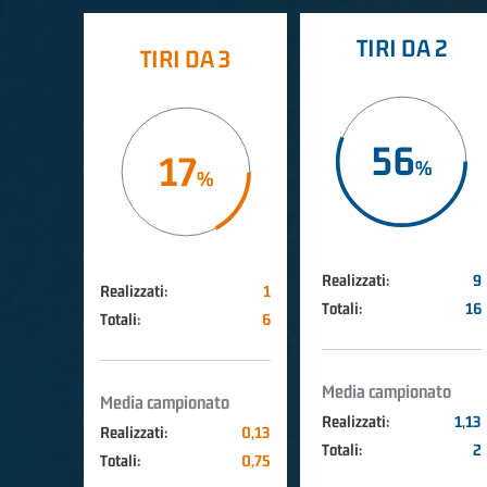
TIRI DA 2
TIRI DA 3
56
17
Realizzati:
9
Realizzati:
1
Totali:
16
Totali:
6
Media campionato
Media campionato
Realizzati:
1,13
Realizzati:
0,13
Totali:
2
Totali:
0,75