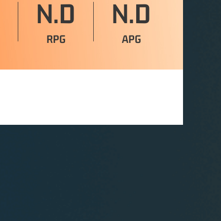
N.D
N.D
RPG
APG