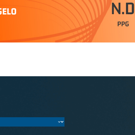
N.D
GELO
PPG