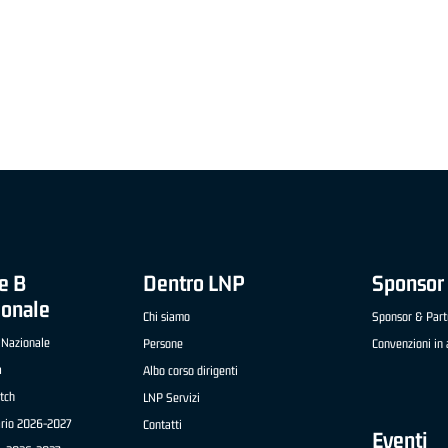
"FRATELLI BERETTA" A2 APRILE '26 -
MVP STRANIERO "FRATELLI BERETTA" A2 AP
(UEB GESTECO CIVIDALE)
'26 - STACY DAVIS (SELLA CENTO)
e B
Dentro LNP
Sponsor 
ionale
Chi siamo
Sponsor & Part
 Nazionale
Persone
Convenzioni in 
a
Albo corso dirigenti
tch
LNP Servizi
ario 2026-2027
Contatti
Eventi