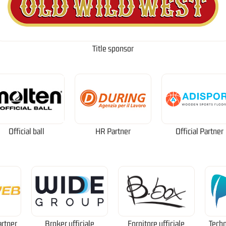
Title sponsor
Official ball
HR Partner
Official Partner
artner
Broker ufficiale
Fornitore ufficiale
Techn