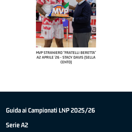
COACH OF THE MONTH
A2 APRILE '26 
PILLASTRINI (UE
CIVIDAL
O "FRATELLI BERETTA"
MVP "FRATELLI BERETTA" SAMUEL
 - STACY DAVIS (SELLA
DILAS B NAZIONALE APRILE '26 -
CENTO)
MARCO RESTELLI (TAV TREVIGLIO
BRIANZA BASKET)
Guida ai Campionati LNP 2025/26
Serie A2