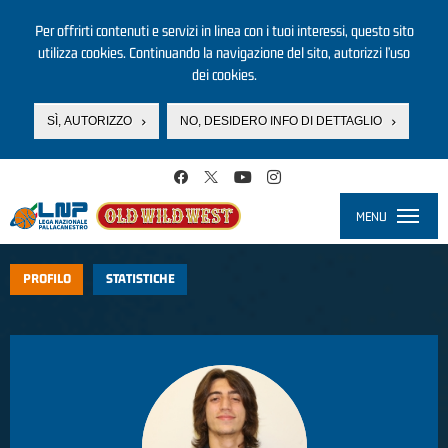
Per offrirti contenuti e servizi in linea con i tuoi interessi, questo sito
utilizza cookies. Continuando la navigazione del sito, autorizzi l’uso
dei cookies.
SÌ, AUTORIZZO
NO, DESIDERO INFO DI DETTAGLIO
Salta al contenuto principale
MENU
Toggle
navigati
PROFILO
STATISTICHE