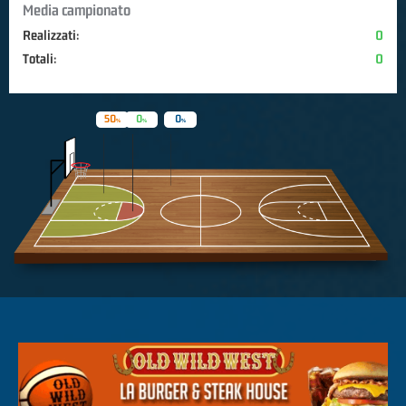
Media campionato
Realizzati:
0
Totali:
0
50
0
0