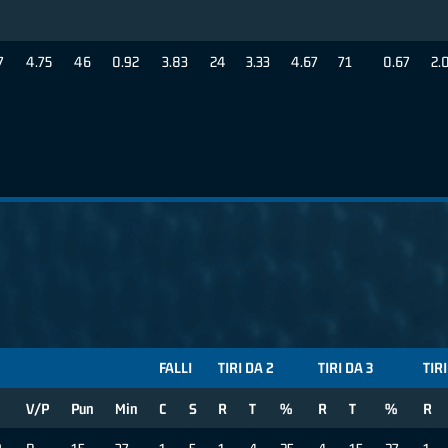
7
4.75
46
0.92
3.83
24
3.33
4.67
71
0.67
2.
FALLI
TIRI DA 2
TIRI DA 3
TIRI
V/P
Pun
Min
C
S
R
T
%
R
T
%
R