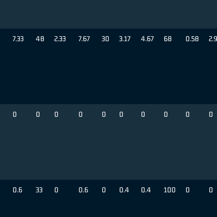
7.33
48
2.33
7.67
30
3.17
4.67
68
0.58
2.
0
0
0
0
0
0
0
0
0
0
0.6
33
0
0.6
0
0.4
0.4
100
0
0