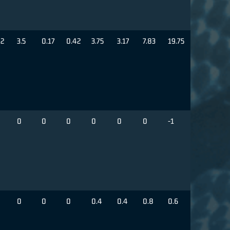
92
3.5
0.17
0.42
3.75
3.17
7.83
19.75
0
0
0
0
0
0
-1
0
0
0
0.4
0.4
0.8
0.6