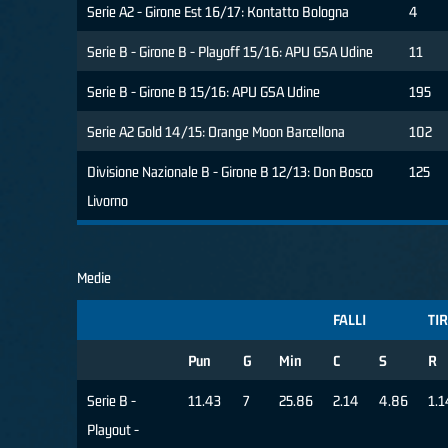
Serie A2 - Girone Est 16/17: Kontatto Bologna
4
Serie B - Girone B - Playoff 15/16: APU GSA Udine
11
Serie B - Girone B 15/16: APU GSA Udine
195
Serie A2 Gold 14/15: Orange Moon Barcellona
102
Divisione Nazionale B - Girone B 12/13: Don Bosco
125
Livorno
Medie
FALLI
TIR
Pun
G
Min
C
S
R
Serie B -
11.43
7
25.86
2.14
4.86
1.1
Playout -