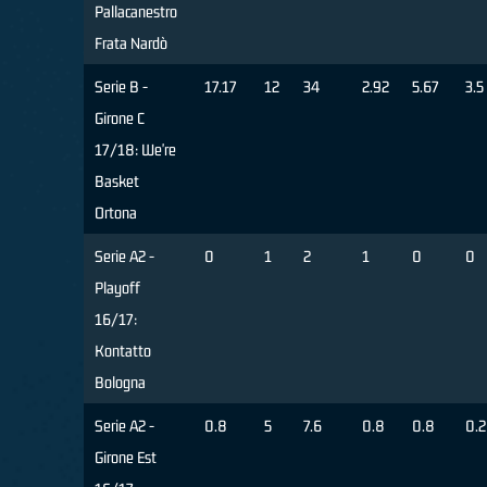
Pallacanestro
Frata Nardò
Serie B -
17.17
12
34
2.92
5.67
3.5
Girone C
17/18: We're
Basket
Ortona
Serie A2 -
0
1
2
1
0
0
Playoff
16/17:
Kontatto
Bologna
Serie A2 -
0.8
5
7.6
0.8
0.8
0.2
Girone Est