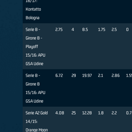
16/17:
Kontatto
Bologna
Serie B -
2.75
4
8.5
1.75
2.5
0
Girone B -
Playoff
15/16: APU
GSA Udine
Serie B -
6.72
29
19.97
2.1
2.86
1.5
Girone B
15/16: APU
GSA Udine
Serie A2 Gold
4.08
25
12.28
1.8
2.2
0.7
14/15:
Orange Moon