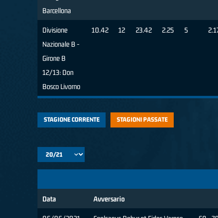
Barcellona
Divisione
10.42
12
23.42
2.25
5
2.1
Nazionale B -
Girone B
12/13: Don
Bosco Livorno
STAGIONE CORRENTE
STAGIONI PASSATE
Data
Avversario