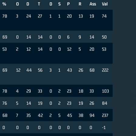
%
O
D
T
D
S
P
R
Ass
Val
78
3
24
27
1
1
20
13
19
74
69
0
14
14
0
0
6
9
14
50
53
2
12
14
0
0
12
5
20
53
69
12
44
56
3
1
43
26
68
222
78
4
29
33
0
2
23
18
33
103
76
5
14
19
0
2
23
19
26
84
68
7
35
42
2
5
45
38
94
237
0
0
0
0
0
0
0
0
0
-1