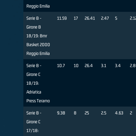
Reggio Emilia
Serie B -
11.59
17
26.41
2.47
5
2.1
Girone B
18/19: Bmr
Basket 2000
Reggio Emilia
Serie B -
10.7
10
26.4
3.1
3.4
2.8
Girone C
18/19:
Adriatica
Press Teramo
Serie B -
9.38
8
25
2.5
4.63
2
Girone C
17/18: