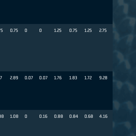
75
0.75
0
0
1.25
0.75
1.25
2.75
17
2.89
0.07
0.07
1.76
1.83
1.72
9.28
88
1.08
0
0.16
0.88
0.84
0.68
4.16