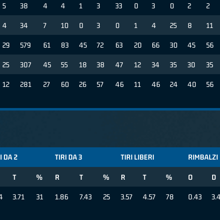
5
38
4
4
1
3
33
0
3
0
2
2
4
34
7
10
0
3
0
1
4
25
8
11
29
579
61
83
45
72
63
20
66
30
45
56
25
307
45
55
18
38
47
12
34
35
30
35
12
281
27
60
26
57
46
11
46
24
40
56
I DA 2
TIRI DA 3
TIRI LIBERI
RIMBALZI
T
%
R
T
%
R
T
%
O
D
4
3.71
31
1.86
7.43
25
3.57
4.57
78
0.43
3.