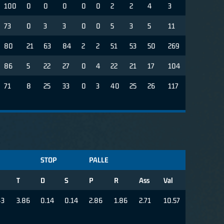
100
0
0
0
0
0
2
2
4
3
73
0
3
3
0
0
5
3
5
11
80
21
63
84
2
2
51
53
50
269
86
5
22
27
0
4
22
21
17
104
71
8
25
33
0
3
40
25
26
117
STOP
PALLE
T
D
S
P
R
Ass
Val
43
3.86
0.14
0.14
2.86
1.86
2.71
10.57