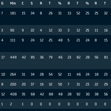
G
Min
C
S
R
T
%
R
T
%
R
T
7
181
15
34
8
26
31
13
52
25
25
32
3
90
9
22
4
12
33
3
12
25
11
16
4
111
9
24
12
25
48
5
21
24
8
15
17
449
42
85
36
79
46
23
82
28
56
81
10
264
31
34
28
54
52
11
46
24
18
23
8
200
20
37
16
32
50
7
31
23
22
29
12
408
35
68
42
88
48
28
92
30
38
56
1
2
1
0
0
0
0
0
0
0
0
0