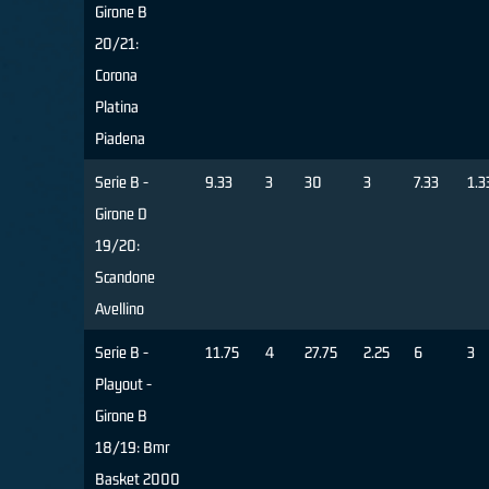
Girone B
20/21:
Corona
Platina
Piadena
Serie B -
9.33
3
30
3
7.33
1.3
Girone D
19/20:
Scandone
Avellino
Serie B -
11.75
4
27.75
2.25
6
3
Playout -
Girone B
18/19: Bmr
Basket 2000