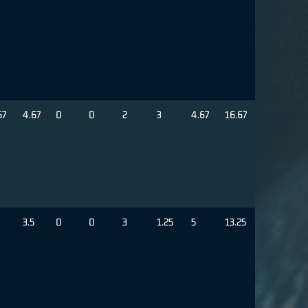
67
4.67
0
0
2
3
4.67
16.67
3.5
0
0
3
1.25
5
13.25