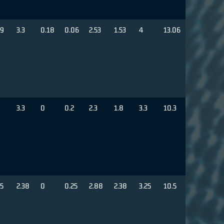
59
3.3
0.18
0.06
2.53
1.53
4
13.06
9
3.3
0
0.2
2.3
1.8
3.3
10.3
75
2.38
0
0.25
2.88
2.38
3.25
10.5