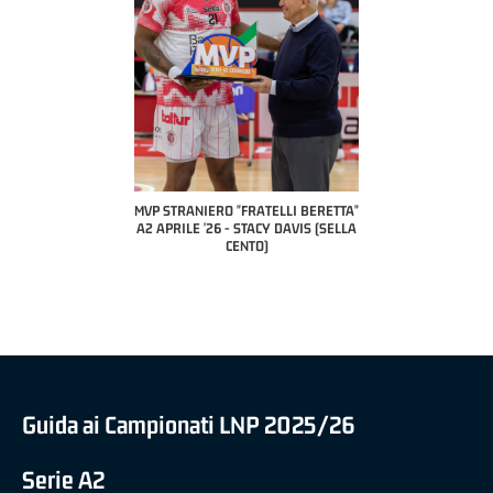
 BERETTA"
MVP STRANIERO "FRATELLI BERETTA"
MVP "FRATELLI BERETTA" SAMU
ESANA (UEB
A2 APRILE '26 - STACY DAVIS (SELLA
DILAS B NAZIONALE APRILE '26
LE)
CENTO)
MARCO RESTELLI (TAV TREVIGL
BRIANZA BASKET)
Guida ai Campionati LNP 2025/26
Serie A2