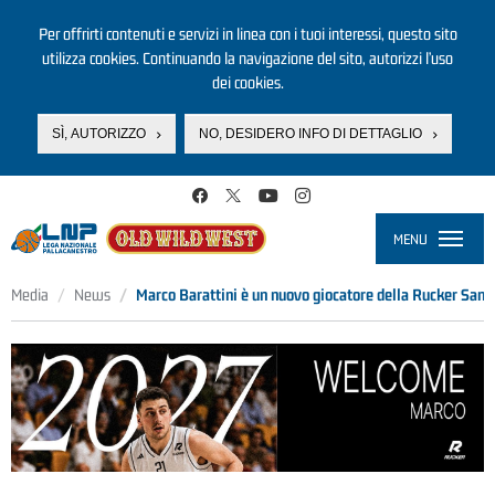
Per offrirti contenuti e servizi in linea con i tuoi interessi, questo sito
utilizza cookies. Continuando la navigazione del sito, autorizzi l’uso
dei cookies.
SÌ, AUTORIZZO
NO, DESIDERO INFO DI DETTAGLIO
Salta al contenuto principale
MENU
Toggle
navigati
Media
News
Marco Barattini è un nuovo giocatore della Rucker San