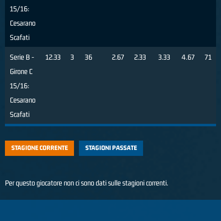
15/16:
Cesarano
Scafati
Serie B -
12.33
3
36
2.67
2.33
3.33
4.67
71
Girone C
15/16:
Cesarano
Scafati
STAGIONE CORRENTE
STAGIONI PASSATE
Per questo giocatore non ci sono dati sulle stagioni correnti.