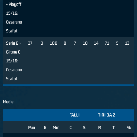
- Playoff
15/16:
Cesarano
Scafati
Serie B -
37
3
108
8
7
10
14
71
5
13
Girone C
15/16:
Cesarano
Scafati
Medie
FALLI
TIRI DA 2
Pun
G
Min
C
S
R
T
%