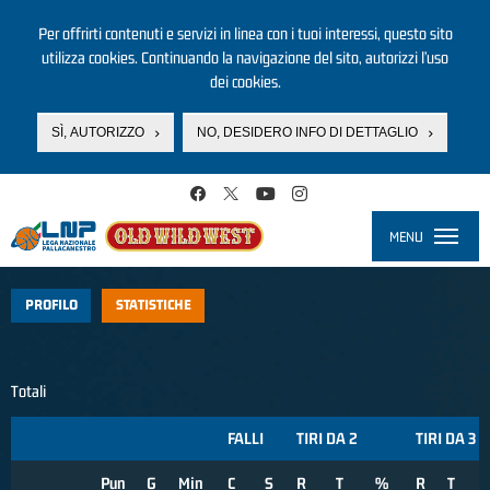
Per offrirti contenuti e servizi in linea con i tuoi interessi, questo sito
utilizza cookies. Continuando la navigazione del sito, autorizzi l’uso
dei cookies.
SÌ, AUTORIZZO
NO, DESIDERO INFO DI DETTAGLIO
Salta al contenuto principale
MENU
Toggle
navigati
PROFILO
STATISTICHE
Totali
FALLI
TIRI DA 2
TIRI DA 3
Pun
G
Min
C
S
R
T
%
R
T