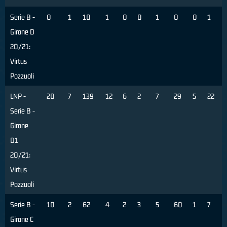
Serie B -
0
1
10
1
0
0
1
0
0
1
Girone D
20/21:
Virtus
Pozzuoli
LNP -
20
7
139
12
6
2
7
29
5
22
Serie B -
Girone
D1
20/21:
Virtus
Pozzuoli
Serie B -
10
2
62
4
2
3
5
60
1
7
Girone C