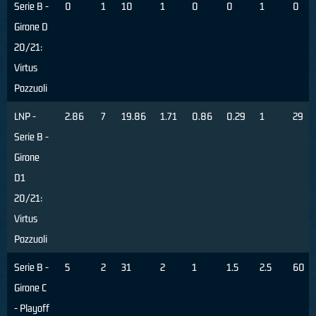
Serie B -
0
1
10
1
0
0
1
0
Girone D
20/21:
Virtus
Pozzuoli
LNP -
2.86
7
19.86
1.71
0.86
0.29
1
29
Serie B -
Girone
D1
20/21:
Virtus
Pozzuoli
Serie B -
5
2
31
2
1
1.5
2.5
60
Girone C
- Playoff