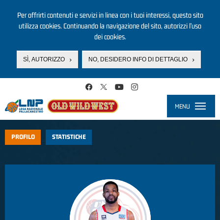
Per offrirti contenuti e servizi in linea con i tuoi interessi, questo sito
utilizza cookies. Continuando la navigazione del sito, autorizzi l’uso
dei cookies.
SÌ, AUTORIZZO
NO, DESIDERO INFO DI DETTAGLIO
Salta al contenuto principale
MENU
Toggle
navigati
PROFILO
STATISTICHE