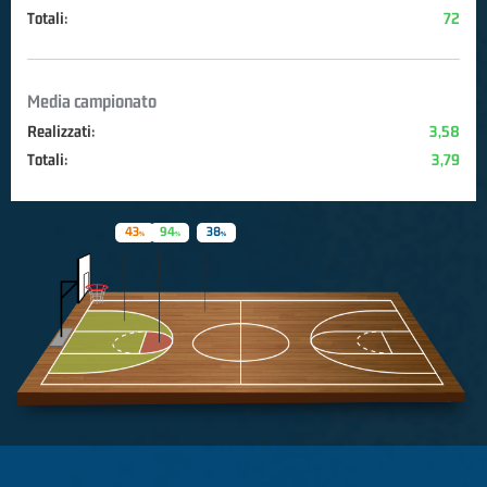
Totali:
72
Media campionato
Realizzati:
3,58
Totali:
3,79
43
94
38