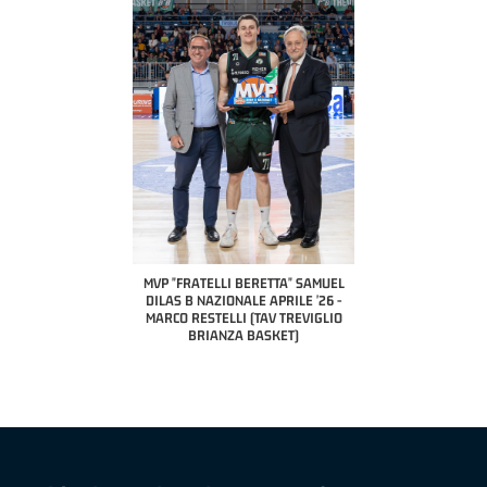
COACH OF THE MONTH
A2 APRILE '26 
PILLASTRINI (UE
CIVIDAL
O "FRATELLI BERETTA"
MVP "FRATELLI BERETTA" SAMUEL
 - STACY DAVIS (SELLA
DILAS B NAZIONALE APRILE '26 -
CENTO)
MARCO RESTELLI (TAV TREVIGLIO
BRIANZA BASKET)