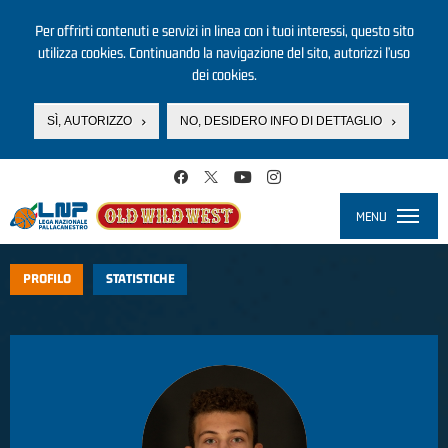
Per offrirti contenuti e servizi in linea con i tuoi interessi, questo sito
utilizza cookies. Continuando la navigazione del sito, autorizzi l’uso
dei cookies.
SÌ, AUTORIZZO
NO, DESIDERO INFO DI DETTAGLIO
Salta al contenuto principale
MENU
Toggle
navigati
PROFILO
STATISTICHE