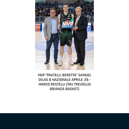
COACH OF THE MONTH
A2 APRILE '26 
PILLASTRINI (UE
CIVIDAL
O "FRATELLI BERETTA"
MVP "FRATELLI BERETTA" SAMUEL
 - STACY DAVIS (SELLA
DILAS B NAZIONALE APRILE '26 -
CENTO)
MARCO RESTELLI (TAV TREVIGLIO
BRIANZA BASKET)