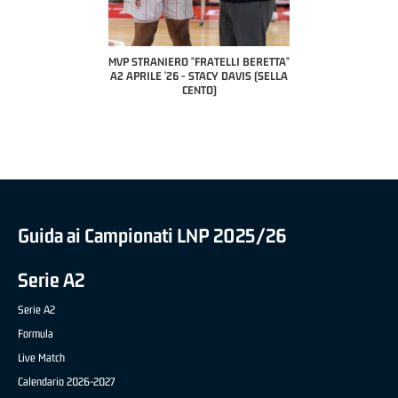
 "FRATELLI BERETTA"
MVP STRANIERO "FRATELLI BERETTA"
MVP "FRATELLI BER
6 - LUCA CESANA (UEB
A2 APRILE '26 - STACY DAVIS (SELLA
DILAS B NAZIONALE 
CO CIVIDALE)
CENTO)
MARCO RESTELLI (T
BRIANZA BA
Guida ai Campionati LNP 2025/26
Serie A2
Serie A2
Formula
Live Match
Calendario 2026-2027