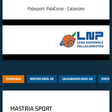
Palasport:
PalaCorvo - Catanzaro
OVERVIEW
ROSTER 2025-26
CALENDARIO 2025-26
STATIS
MASTRIA SPORT