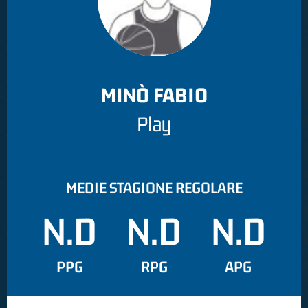
MINÒ FABIO
Play
MEDIE STAGIONE REGOLARE
N.D
N.D
N.D
PPG
RPG
APG