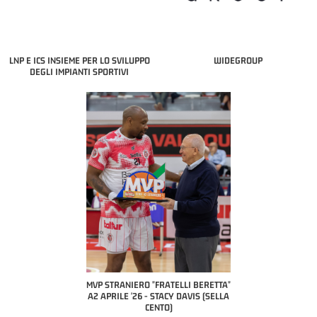
LNP E ICS INSIEME PER LO SVILUPPO
WIDEGROUP
DEGLI IMPIANTI SPORTIVI
COACH OF THE MONTH
A2 APRILE '26 
PILLASTRINI (UE
CIVIDAL
O "FRATELLI BERETTA"
MVP "FRATELLI BERETTA" SAMUEL
 - STACY DAVIS (SELLA
DILAS B NAZIONALE APRILE '26 -
CENTO)
MARCO RESTELLI (TAV TREVIGLIO