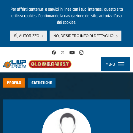
Per offrirti contenuti e servizi in linea con i tuoi interessi, questo sito
utilizza cookies. Continuando la navigazione del sito, autorizzi l’uso
dei cookies.
SÌ, AUTORIZZO
NO, DESIDERO INFO DI DETTAGLIO
Salta al contenuto principale
MENU
Toggle
navigati
PROFILO
STATISTICHE