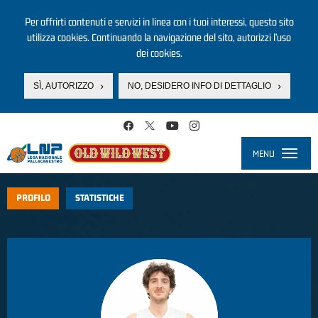
Per offrirti contenuti e servizi in linea con i tuoi interessi, questo sito
utilizza cookies. Continuando la navigazione del sito, autorizzi l’uso
dei cookies.
SÌ, AUTORIZZO
NO, DESIDERO INFO DI DETTAGLIO
Salta al contenuto principale
MENU
Toggle
navigati
PROFILO
STATISTICHE