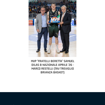
COACH OF THE MONTH
A2 APRILE '26 
PILLASTRINI (UE
CIVIDAL
O "FRATELLI BERETTA"
MVP "FRATELLI BERETTA" SAMUEL
 - STACY DAVIS (SELLA
DILAS B NAZIONALE APRILE '26 -
CENTO)
MARCO RESTELLI (TAV TREVIGLIO
BRIANZA BASKET)