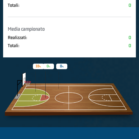
Totali:
0
Media campionato
Realizzati:
0
Totali:
0
33
0
0