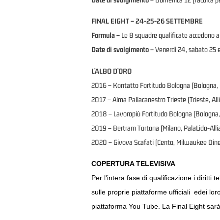
FINAL EIGHT – 24-25-26 SETTEMBRE
Formula –
Le 8 squadre qualificate accedono alla
Date di svolgimento –
Venerdì 24, sabato 25 
L’ALBO D’ORO
2016 – Kontatto Fortitudo Bologna (Bologna, 
2017 – Alma Pallacanestro Trieste (Trieste, Al
2018 – Lavoropiù Fortitudo Bologna (Bologna
2019 – Bertram Tortona (Milano, PalaLido-Alli
2020 – Givova Scafati (Cento, Milwaukee Dinel
COPERTURA TELEVISIVA
Per l'intera fase di qualificazione i diritt
sulle proprie piattaforme ufficiali edei l
piattaforma You Tube. La Final Eight sarà