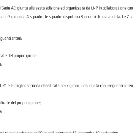
Serie A2, giunta alla sesta edizione ed organizzata da LNP in collaborazione con 
in 7 gironi da 4 squadre, le squadre disputano 3 incontri di sola andata. Le 7 squ
guenti criteri:
cate del proprio girone;
e;
21 è la miglior seconda classificata nei 7 gironi, individuata con i seguenti criteri
ficate del proprio girone;
e;
 i club di anticipare dall’8 in poi), mercoledì 15, domenica 19 settembre