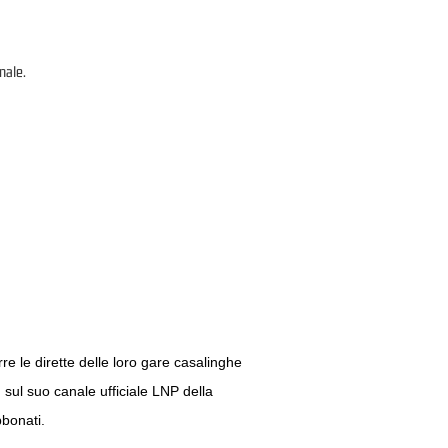
nale.
rre le dirette delle loro gare casalinghe
 sul suo canale ufficiale LNP della
bbonati.