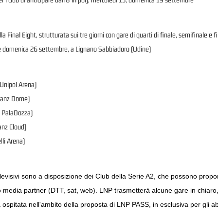
 Final Eight, strutturata sui tre giorni con gare di quarti di finale, semifinale e fi
e domenica 26 settembre, a Lignano Sabbiadoro (Udine)
Unipol Arena)
lianz Dome)
, PalaDozza)
anz Cloud)
li Arena)
i televisivi sono a disposizione dei Club della Serie A2, che possono propo
oro media partner (DTT, sat, web). LNP trasmetterà alcune gare in chiaro,
 ospitata nell'ambito della proposta di LNP PASS, in esclusiva per gli a