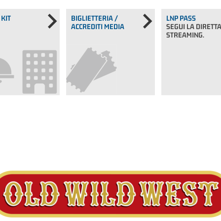
 KIT
BIGLIETTERIA /
LNP PASS
ACCREDITI MEDIA
SEGUI LA DIRETT
STREAMING.