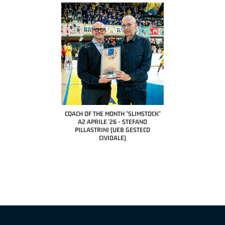
COACH OF THE MONTH "SLIMSTOCK"
A2 APRILE '26 - STEFANO
PILLASTRINI (UEB GESTECO
CIVIDALE)
LI BERETTA" SAMUEL
IONALE APRILE '26 -
LLI (TAV TREVIGLIO
NZA BASKET)
COACH OF THE MONTH 
NAZIONALE APRILE '2
(RISTOPRO FA