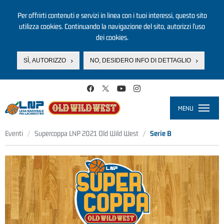
Per offrirti contenuti e servizi in linea con i tuoi interessi, questo sito
utilizza cookies. Continuando la navigazione del sito, autorizzi l’uso
dei cookies.
SÌ, AUTORIZZO
NO, DESIDERO INFO DI DETTAGLIO
Salta al contenuto principale
MENU
Toggle
navigati
Eventi
Supercoppa LNP 2021 Old Wild West
Serie B