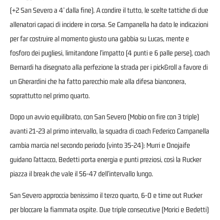
(+2 San Severo a 4’ dalla fine). A condire il tutto, le scelte tattiche di due
allenatori capaci di incidere in corsa. Se Campanella ha dato le indicazioni
per far costruire al momento giusto una gabbia su Lucas, mente e
fosforo dei pugliesi, limitandone l’impatto (4 punti e 6 palle perse), coach
Bernardi ha disegnato alla perfezione la strada per i pick&roll a favore di
un Gherardini che ha fatto parecchio male alla difesa bianconera,
soprattutto nel primo quarto.
Dopo un avvio equilibrato, con San Severo (Mobio on fire con 3 triple)
avanti 21-23 al primo intervallo, la squadra di coach Federico Campanella
cambia marcia nel secondo periodo (vinto 35-24): Murri e Onojaife
guidano l’attacco, Bedetti porta energia e punti preziosi, così la Rucker
piazza il break che vale il 56-47 dell’intervallo lungo.
San Severo approccia benissimo il terzo quarto, 6-0 e time out Rucker
per bloccare la fiammata ospite. Due triple consecutive (Morici e Bedetti)