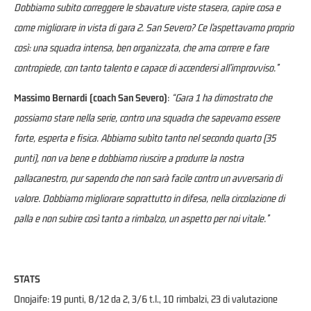
Dobbiamo subito correggere le sbavature viste stasera, capire cosa e
come migliorare in vista di gara 2. San Severo? Ce l’aspettavamo proprio
così: una squadra intensa, ben organizzata, che ama correre e fare
contropiede, con tanto talento e capace di accendersi all’improvviso.”
Massimo Bernardi (coach San Severo)
:
“Gara 1 ha dimostrato che
possiamo stare nella serie, contro una squadra che sapevamo essere
forte, esperta e fisica. Abbiamo subìto tanto nel secondo quarto (35
punti), non va bene e dobbiamo riuscire a produrre la nostra
pallacanestro, pur sapendo che non sarà facile contro un avversario di
valore. Dobbiamo migliorare soprattutto in difesa, nella circolazione di
palla e non subire così tanto a rimbalzo, un aspetto per noi vitale.”
STATS
Onojaife: 19 punti, 8/12 da 2, 3/6 t.l., 10 rimbalzi, 23 di valutazione