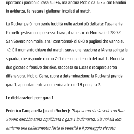
riportano i padroni di casa sul +6, ma ancora Mobio dai 6.75, con Bandini
in evidenza, fa restare i gialloneri incollati al match.
La Rucker, però, non perde lucidità nelle azioni più delicate: Tassinari e
Picarelli gestiscono i possessi chiave, il canestro di Murri vale il 78-72.
San Severo non molla, anzi: controbreak di 8-0 e pugliesi che vanno sul
+2. È il momento chiave del match, serve una reazione e l’Arena spinge la
squadra, che risponde con un 7-0 che segna le sorti del match. Morici fa
due giocate difensive decisive, stoppata su Lucas e recupero aereo
difensivo su Mobio. Garra, cuore e determinazione: la Rucker si prende
gara 1, appuntamento a domenica alle ore 18 per gara 2.
Le dichiarazioni post gara 1
Federico Campanella (coach Rucker)
:
“Sapevamo che la serie con San
Severo sarebbe stata equilibrata e gara 1 lo dimostra. Sia noi sia loro
amiamo una pallacanestro fatta di velocità e il punteggio elevato