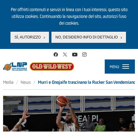
Per offrirti contenuti e servizi in linea con i tuoi interessi, questo sito
utilizza cookies. Continuando la navigazione del sito, autorizzi l’uso
dei cookies.
SÌ, AUTORIZZO
NO, DESIDERO INFO DI DETTAGLIO
Salta al contenuto principale
MENU
Toggle
navigati
Media
News
Murri e Onojaife trascinano la Rucker San Vendemiano, 