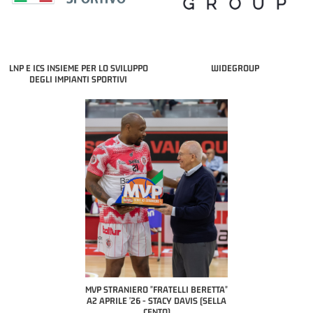
LNP E ICS INSIEME PER LO SVILUPPO
WIDEGROUP
DEGLI IMPIANTI SPORTIVI
COACH OF THE MONTH
A2 APRILE '26 
PILLASTRINI (UE
CIVIDAL
O "FRATELLI BERETTA"
MVP "FRATELLI BERETTA" SAMUEL
 - STACY DAVIS (SELLA
DILAS B NAZIONALE APRILE '26 -
CENTO)
MARCO RESTELLI (TAV TREVIGLIO