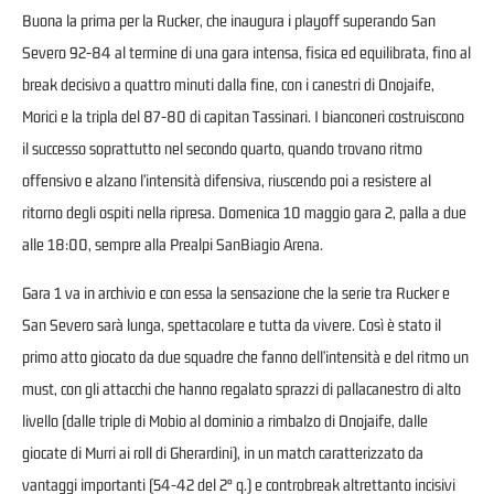
Buona la prima per la Rucker, che inaugura i playoff superando San
Severo 92-84 al termine di una gara intensa, fisica ed equilibrata, fino al
break decisivo a quattro minuti dalla fine, con i canestri di Onojaife,
Morici e la tripla del 87-80 di capitan Tassinari. I bianconeri costruiscono
il successo soprattutto nel secondo quarto, quando trovano ritmo
offensivo e alzano l’intensità difensiva, riuscendo poi a resistere al
ritorno degli ospiti nella ripresa. Domenica 10 maggio gara 2, palla a due
alle 18:00, sempre alla Prealpi SanBiagio Arena.
Gara 1 va in archivio e con essa la sensazione che la serie tra Rucker e
San Severo sarà lunga, spettacolare e tutta da vivere. Così è stato il
primo atto giocato da due squadre che fanno dell’intensità e del ritmo un
must, con gli attacchi che hanno regalato sprazzi di pallacanestro di alto
livello (dalle triple di Mobio al dominio a rimbalzo di Onojaife, dalle
giocate di Murri ai roll di Gherardini), in un match caratterizzato da
vantaggi importanti (54-42 del 2° q.) e controbreak altrettanto incisivi