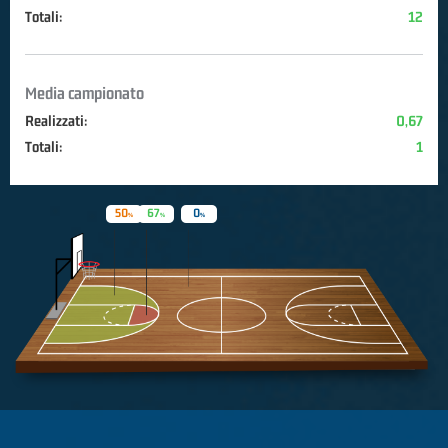
Totali:
12
Media campionato
Realizzati:
0,67
Totali:
1
50
67
0