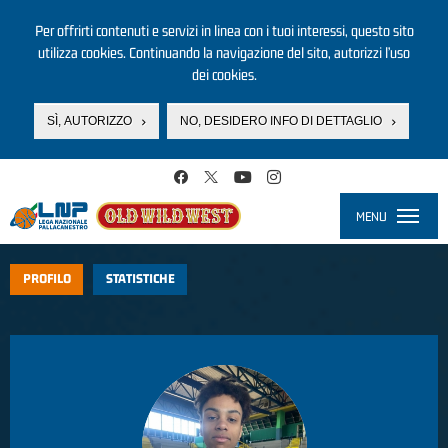
Per offrirti contenuti e servizi in linea con i tuoi interessi, questo sito
utilizza cookies. Continuando la navigazione del sito, autorizzi l’uso
dei cookies.
SÌ, AUTORIZZO
NO, DESIDERO INFO DI DETTAGLIO
Salta al contenuto principale
MENU
Toggle
navigati
PROFILO
STATISTICHE