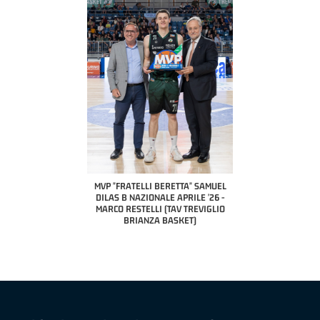
COACH OF THE MONTH
A2 APRILE '26 
PILLASTRINI (UE
CIVIDAL
O "FRATELLI BERETTA"
MVP "FRATELLI BERETTA" SAMUEL
 - STACY DAVIS (SELLA
DILAS B NAZIONALE APRILE '26 -
CENTO)
MARCO RESTELLI (TAV TREVIGLIO
BRIANZA BASKET)