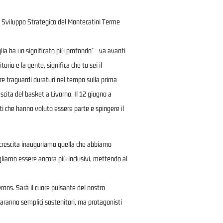
llo Sviluppo Strategico del Montecatini Terme
a ha un significato più profondo" - va avanti
orio e la gente, significa che tu sei il
ere traguardi duraturi nel tempo sulla prima
ascita del basket a Livorno. Il 12 giugno a
ati che hanno voluto essere parte e spingere il
i crescita inauguriamo quella che abbiamo
ogliamo essere ancora più inclusivi, mettendo al
erons. Sarà il cuore pulsante del nostro
saranno semplici sostenitori, ma protagonisti