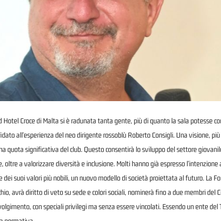
Hotel Croce di Malta si è radunata tanta gente, più di quanto la sala potesse cont
ato all'esperienza del neo dirigente rossoblù Roberto Consigli. Una visione, più 
na quota significativa del club. Questo consentirà lo sviluppo del settore giovani
e, oltre a valorizzare diversità e inclusione. Molti hanno già espresso l'intenzione 
e dei suoi valori più nobili, un nuovo modello di società proiettata al futuro. La Fo
hio, avrà diritto di veto su sede e colori sociali, nominerà fino a due membri del 
involgimento, con speciali privilegi ma senza essere vincolati. Essendo un ente del
lla normativa.