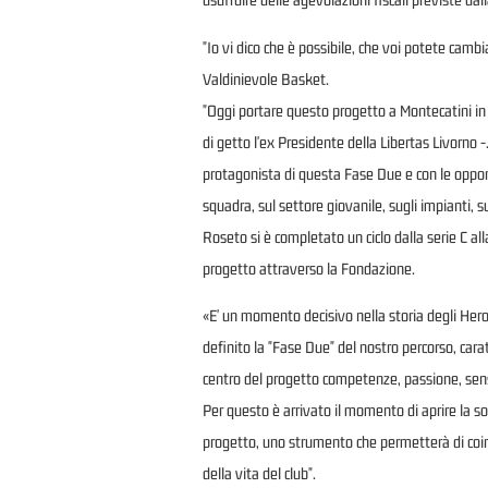
"Io vi dico che è possibile, che voi potete camb
Valdinievole Basket.
"Oggi portare questo progetto a Montecatini in
di getto l'ex Presidente della Libertas Livorno -.
protagonista di questa Fase Due e con le opport
squadra, sul settore giovanile, sugli impianti, s
Roseto si è completato un ciclo dalla serie C al
progetto attraverso la Fondazione.
«E' un momento decisivo nella storia degli Her
definito la "Fase Due" del nostro percorso, cara
centro del progetto competenze, passione, sens
Per questo è arrivato il momento di aprire la soc
progetto, uno strumento che permetterà di coinv
della vita del club".