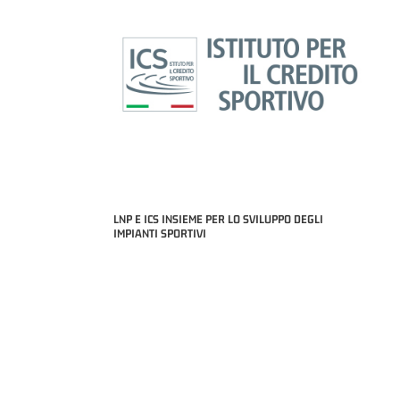
LNP E ICS INSIEME PER LO SVILUPPO DEGLI
IMPIANTI SPORTIVI
MIGLIOR UNDER 21 ADIDAS A2 APRILE '26 -
MVP ITALIANO 
NICOLAS TANFOGLIO (SELLA CENTO)
LUCA CESANA 
 B NAZIONALE
O FABRIANO)