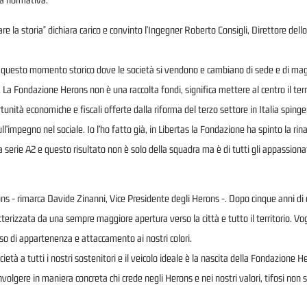
iare la storia" dichiara carico e convinto l'Ingegner Roberto Consigli, Direttore de
 questo momento storico dove le società si vendono e cambiano di sede e di magli
 La Fondazione Herons non è una raccolta fondi, significa mettere al centro il territ
unità economiche e fiscali offerte dalla riforma del terzo settore in Italia sping
ull’impegno nel sociale. Io l’ho fatto già, in Libertas la Fondazione ha spinto la rin
la serie A2 e questo risultato non è solo della squadra ma è di tutti gli appassion
ons - rimarca Davide Zinanni, Vice Presidente degli Herons -. Dopo cinque anni d
tterizzata da una sempre maggiore apertura verso la città e tutto il territorio. V
o di appartenenza e attaccamento ai nostri colori.
ietà a tutti i nostri sostenitori e il veicolo ideale è la nascita della Fondazione H
olgere in maniera concreta chi crede negli Herons e nei nostri valori, tifosi non 