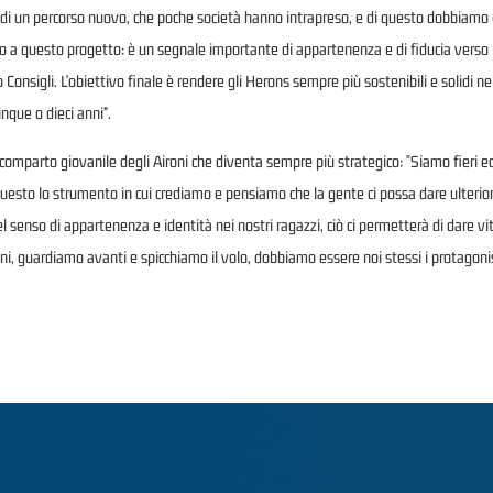
a di un percorso nuovo, che poche società hanno intrapreso, e di questo dobbiamo
o a questo progetto: è un segnale importante di appartenenza e di fiducia verso 
o Consigli. L'obiettivo finale è rendere gli Herons sempre più sostenibili e solid
nque o dieci anni”.
comparto giovanile degli Aironi che diventa sempre più strategico: "Siamo fieri ed 
Questo lo strumento in cui crediamo e pensiamo che la gente ci possa dare ulterior
senso di appartenenza e identità nei nostri ragazzi, ciò ci permetterà di dare vit
i, guardiamo avanti e spicchiamo il volo, dobbiamo essere noi stessi i protagonist