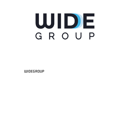
WIDEGROUP
"FRATELLI BERETTA" A2 APRILE '26 -
MVP STRANIERO "FRATELLI BERETTA" A2 AP
(UEB GESTECO CIVIDALE)
'26 - STACY DAVIS (SELLA CENTO)