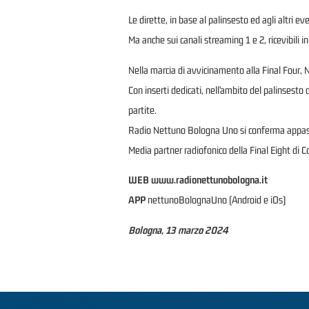
Le dirette, in base al palinsesto ed agli altri 
Ma anche sui canali streaming 1 e 2, ricevibili in 
Nella marcia di avvicinamento alla Final Four, 
Con inserti dedicati, nell’ambito del palinsesto 
partite.
Radio Nettuno Bologna Uno si conferma appassio
Media partner radiofonico della Final Eight di 
WEB
www.radionettunobologna.it
APP
nettunoBolognaUno (Android e iOs)
Bologna, 13 marzo 2024