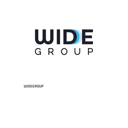
WIDEGROUP
"FRATELLI BERETTA" A2 APRILE '26 -
MVP STRANIERO "FRATELLI BERETTA" A2 AP
(UEB GESTECO CIVIDALE)
'26 - STACY DAVIS (SELLA CENTO)