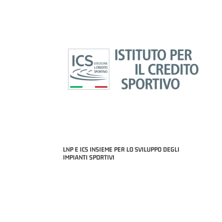
LNP E ICS INSIEME PER LO SVILUPPO DEGLI
IMPIANTI SPORTIVI
MIGLIOR UNDER 21 ADIDAS A2 APRILE '26 -
MVP ITALIANO 
NICOLAS TANFOGLIO (SELLA CENTO)
LUCA CESANA 
 B NAZIONALE