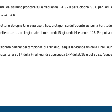
eventi live, saranno proposte sulle frequenze FM (97.0 per Bologna, 96.8 per Forlì)
tutta Italia.
Nettuno Bologna Uno avrà ospiti live, protagonisti dell’evento sia per la Fortitud
dell’emittente, nelle giornate di mercoledì 13, giovedì 14 e venerdì 15. Per poi las
nata partner dei campionati di LNP, di cui segue le vicende fin dalla Final Four 
Coppa Italia 2017, della Final Four di Supercoppa LNP del 2018 e del 2022. A que