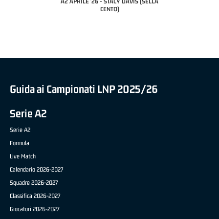
- LUCA CESANA (UEB
A2 APRILE '26 - STACY DAVIS (SELLA
DILAS B NAZIONALE AP
O CIVIDALE)
CENTO)
MARCO RESTELLI (TAV
BRIANZA BAS
Guida ai Campionati LNP 2025/26
Serie A2
Serie A2
Formula
Live Match
Calendario 2026-2027
Squadre 2026-2027
Classifica 2026-2027
Giocatori 2026-2027