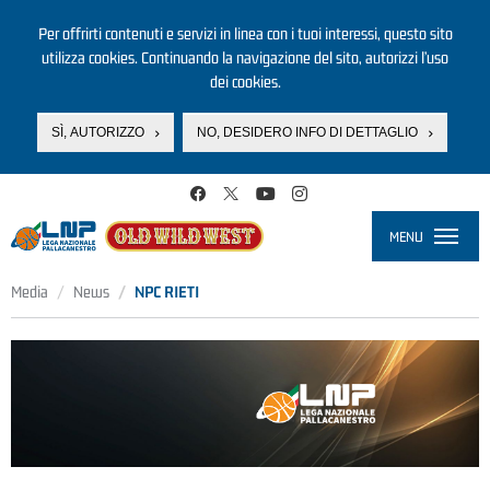
Per offrirti contenuti e servizi in linea con i tuoi interessi, questo sito
utilizza cookies. Continuando la navigazione del sito, autorizzi l’uso
dei cookies.
SÌ, AUTORIZZO
NO, DESIDERO INFO DI DETTAGLIO
Salta al contenuto principale
MENU
Toggle
navigati
Media
News
NPC RIETI