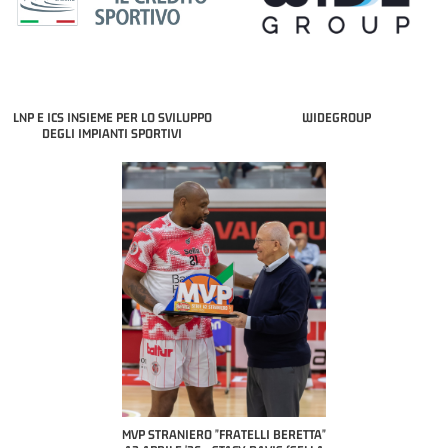
LNP E ICS INSIEME PER LO SVILUPPO
WIDEGROUP
DEGLI IMPIANTI SPORTIVI
"FRATELLI BERETTA"
MVP STRANIERO "FRATELLI BERETTA"
MVP "FRATELLI BERET