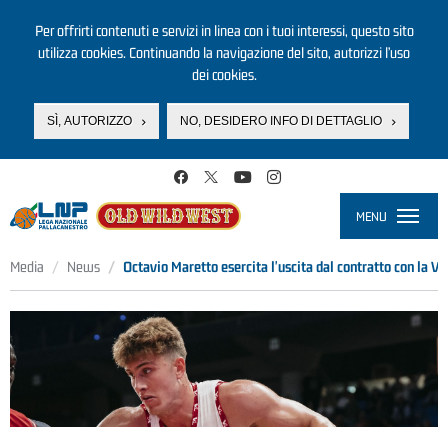
Per offrirti contenuti e servizi in linea con i tuoi interessi, questo sito
utilizza cookies. Continuando la navigazione del sito, autorizzi l’uso
dei cookies.
SÌ, AUTORIZZO
NO, DESIDERO INFO DI DETTAGLIO
Salta al contenuto principale
MENU
Toggle
navigati
Media
News
Octavio Maretto esercita l'uscita dal contratto con la V