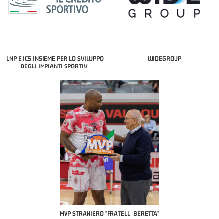
LNP E ICS INSIEME PER LO SVILUPPO
WIDEGROUP
DEGLI IMPIANTI SPORTIVI
COAC
P
MVP STRANIERO "FRATELLI BERETTA"
MVP "FRATELLI BERETTA" SAMUEL