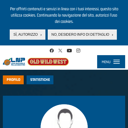
Per offrirti contenuti e servizi in linea con i tuoi interessi, questo sito
utilizza cookies. Continuando la navigazione del sito, autorizzi l’uso
dei cookies.
SÌ, AUTORIZZO
NO, DESIDERO INFO DI DETTAGLIO
Salta al contenuto principale
MENU
Toggle
navigati
PROFILO
STATISTICHE