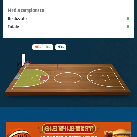
Media campionato
Realizzati:
0
Totali:
0
50
0
43