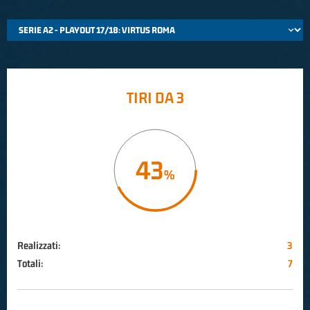
TIRI DA 3
43
Realizzati:
3
Totali:
7