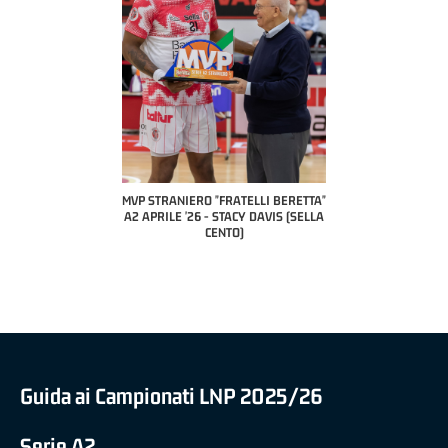
COACH OF THE MONTH
A2 APRILE '26 
PILLASTRINI (UE
CIVIDAL
O "FRATELLI BERETTA"
MVP "FRATELLI BERETTA" SAMUEL
 - STACY DAVIS (SELLA
DILAS B NAZIONALE APRILE '26 -
CENTO)
MARCO RESTELLI (TAV TREVIGLIO
BRIANZA BASKET)
Guida ai Campionati LNP 2025/26
Serie A2