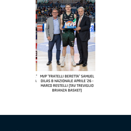
COACH OF THE MONTH
A2 APRILE '26 
PILLASTRINI (UE
CIVIDAL
O "FRATELLI BERETTA"
MVP "FRATELLI BERETTA" SAMUEL
 - STACY DAVIS (SELLA
DILAS B NAZIONALE APRILE '26 -
CENTO)
MARCO RESTELLI (TAV TREVIGLIO
BRIANZA BASKET)