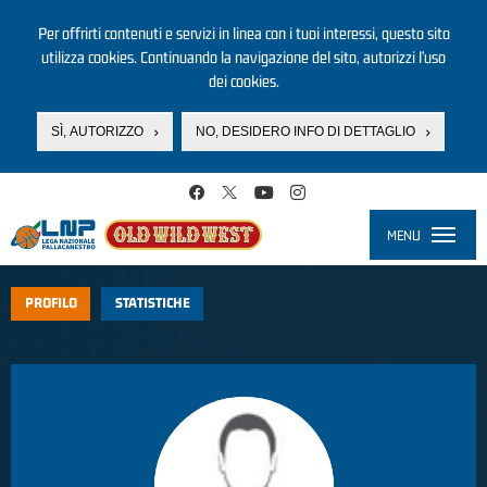
Per offrirti contenuti e servizi in linea con i tuoi interessi, questo sito
utilizza cookies. Continuando la navigazione del sito, autorizzi l’uso
dei cookies.
SÌ, AUTORIZZO
NO, DESIDERO INFO DI DETTAGLIO
Salta al contenuto principale
MENU
Toggle
navigati
PROFILO
STATISTICHE