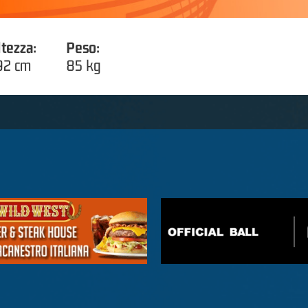
ltezza:
Peso:
92 cm
85 kg