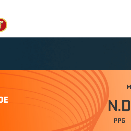
M
DE
N.D
PPG