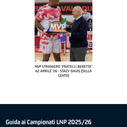
COACH OF THE MONTH
A2 APRILE '26 
PILLASTRINI (UE
CIVIDAL
O "FRATELLI BERETTA"
MVP "FRATELLI BERETTA" SAMUEL
 - STACY DAVIS (SELLA
DILAS B NAZIONALE APRILE '26 -
CENTO)
MARCO RESTELLI (TAV TREVIGLIO
BRIANZA BASKET)
Guida ai Campionati LNP 2025/26