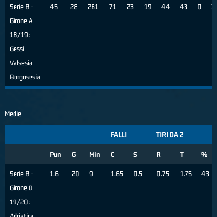
Serie B -
45
28
261
71
23
19
44
43
0
3
Girone A
18/19:
Gessi
Valsesia
Borgosesia
Medie
FALLI
TIRI DA 2
Pun
G
Min
C
S
R
T
%
Serie B -
1.6
20
9
1.65
0.5
0.75
1.75
43
Girone D
19/20:
Adriatica