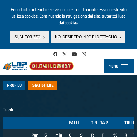
Per offrirti contenuti e servizi in linea con i tuoi interessi, questo sito
utilizza cookies. Continuando la navigazione del sito, autorizzi l’uso
dei cookies.
SÌ, AUTORIZZO
NO, DESIDERO INFO DI DETTAGLIO
Salta al contenuto principale
MENU
Toggle
navigati
PROFILO
STATISTICHE
Totali
FALLI
TIRI DA 2
TIRI D
Pun
G
Min
C
S
R
T
%
R
T