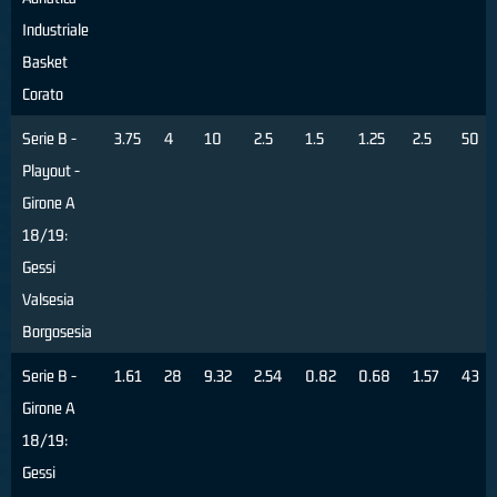
Industriale
Basket
Corato
Serie B -
3.75
4
10
2.5
1.5
1.25
2.5
50
Playout -
Girone A
18/19:
Gessi
Valsesia
Borgosesia
Serie B -
1.61
28
9.32
2.54
0.82
0.68
1.57
43
Girone A
18/19:
Gessi