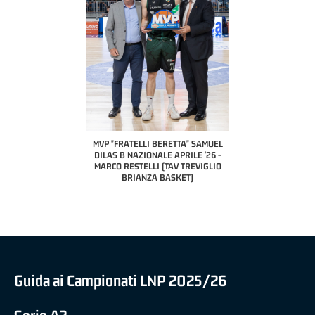
COACH OF THE MONTH
A2 APRILE '26 
PILLASTRINI (UE
CIVIDAL
O "FRATELLI BERETTA"
MVP "FRATELLI BERETTA" SAMUEL
 - STACY DAVIS (SELLA
DILAS B NAZIONALE APRILE '26 -
CENTO)
MARCO RESTELLI (TAV TREVIGLIO
BRIANZA BASKET)
Guida ai Campionati LNP 2025/26