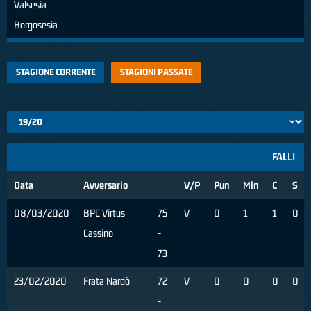
Valsesia
Borgosesia
STAGIONE CORRENTE
STAGIONI PASSATE
FALLI
Data
Avversario
V/P
Pun
Min
C
S
08/03/2020
BPC Virtus
75
V
0
1
1
0
Cassino
-
73
23/02/2020
Frata Nardò
72
V
0
0
0
0
-