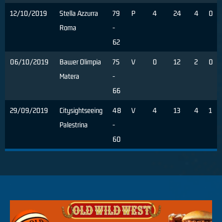
12/10/2019
Stella Azzurra
79
P
4
24
4
0
Roma
-
62
06/10/2019
Bawer Olimpia
75
V
0
12
2
0
Matera
-
66
29/09/2019
Citysightseeing
48
V
4
13
4
1
Palestrina
-
60