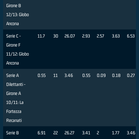
Girone B
12/13: Globo
Ancona
Serie C -
11.7
30
26.07
2.93
2.57
3.63
6.53
Girone F
11/12: Globo
Ancona
Serie A
0.55
11
3.46
0.55
0.09
0.18
0.27
Dilettanti -
Girone A
10/11: La
Fortezza
Recanati
Serie B
6.91
22
26.27
3.41
2
1.77
3.46