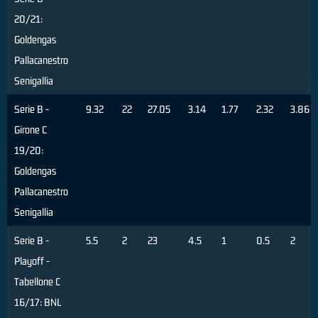
20/21:
Goldengas
Pallacanestro
Senigallia
Serie B -
9.32
22
27.05
3.14
1.77
2.32
3.86
Girone C
19/20:
Goldengas
Pallacanestro
Senigallia
Serie B -
5.5
2
23
4.5
1
0.5
2
Playoff -
Tabellone C
16/17: BNL