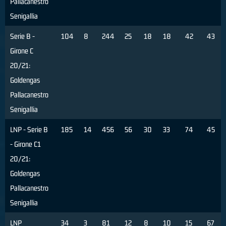
Pallacanestro
Senigallia
Serie B -
104
8
244
25
18
18
42
43
Girone C
20/21:
Goldengas
Pallacanestro
Senigallia
LNP - Serie B
185
14
456
56
30
33
74
45
- Girone C1
20/21:
Goldengas
Pallacanestro
Senigallia
LNP
34
3
81
12
8
10
15
67