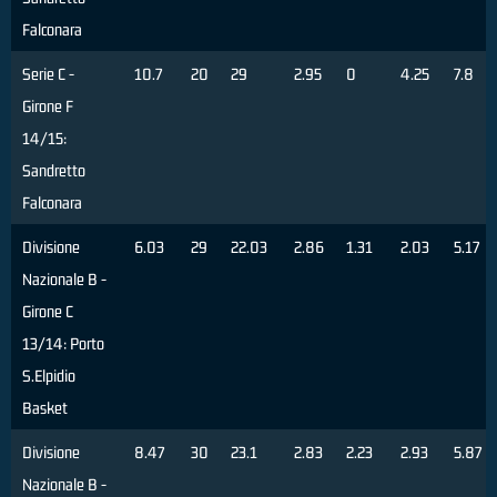
Falconara
Serie C -
10.7
20
29
2.95
0
4.25
7.8
Girone F
14/15:
Sandretto
Falconara
Divisione
6.03
29
22.03
2.86
1.31
2.03
5.17
Nazionale B -
Girone C
13/14: Porto
S.Elpidio
Basket
Divisione
8.47
30
23.1
2.83
2.23
2.93
5.87
Nazionale B -