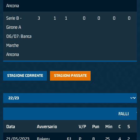
Ancona
Serie B -
3
1
1
0
0
0
0
Girone A
06/07: Banca
Marche
Ancona
STAGIONE CORRENTE
STAGIONI PASSATE
FALLI
T
Data
Avversario
V/P
Pun
Min
C
S
R
21/05/2023
Bakery
61
P
8
25
4
2
1