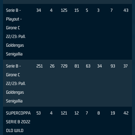
Serie B -
34
4
125
15
5
3
7
43
Playout -
Girone C
22/23: Pall.
Goldengas
Senigallia
Serie B -
251
26
729
81
63
34
93
37
Girone C
22/23: Pall.
Goldengas
Senigallia
SUPERCOPPA
53
4
121
12
7
8
19
42
SERIE B 2022
OLD WILD