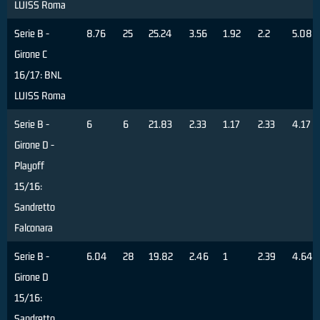
LUISS Roma
Serie B -
8.76
25
25.24
3.56
1.92
2.2
5.08
Girone C
16/17: BNL
LUISS Roma
Serie B -
6
6
21.83
2.33
1.17
2.33
4.17
Girone D -
Playoff
15/16:
Sandretto
Falconara
Serie B -
6.04
28
19.82
2.46
1
2.39
4.64
Girone D
15/16:
Sandretto