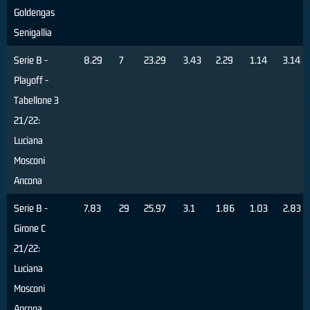
Goldengas
Senigallia
Serie B -
8.29
7
23.29
3.43
2.29
1.14
3.14
Playoff -
Tabellone 3
21/22:
Luciana
Mosconi
Ancona
Serie B -
7.83
29
25.97
3.1
1.86
1.03
2.83
Girone C
21/22:
Luciana
Mosconi
Ancona