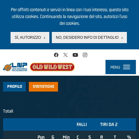
Per offrirti contenuti e servizi in linea con i tuoi interessi, questo sito
utilizza cookies. Continuando la navigazione del sito, autorizzi l’uso
dei cookies.
SÌ, AUTORIZZO
NO, DESIDERO INFO DI DETTAGLIO
Salta al contenuto principale
MENU
Toggle
navigati
PROFILO
STATISTICHE
Totali
FALLI
TIRI DA 2
Pun
G
Min
C
S
R
T
%