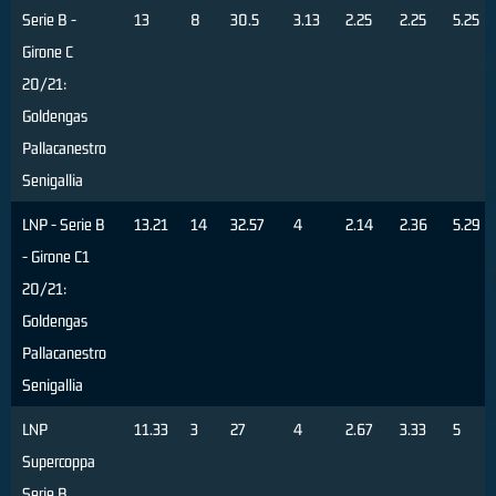
Serie B -
13
8
30.5
3.13
2.25
2.25
5.25
Girone C
20/21:
Goldengas
Pallacanestro
Senigallia
LNP - Serie B
13.21
14
32.57
4
2.14
2.36
5.29
- Girone C1
20/21:
Goldengas
Pallacanestro
Senigallia
LNP
11.33
3
27
4
2.67
3.33
5
Supercoppa
Serie B