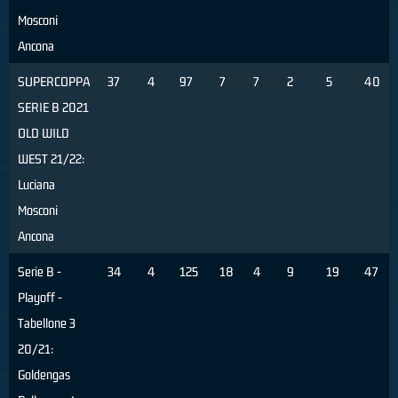
Mosconi
Ancona
SUPERCOPPA
37
4
97
7
7
2
5
40
SERIE B 2021
OLD WILD
WEST 21/22:
Luciana
Mosconi
Ancona
Serie B -
34
4
125
18
4
9
19
47
Playoff -
Tabellone 3
20/21:
Goldengas