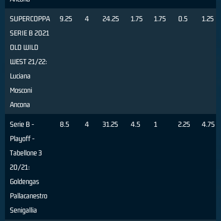
SUPERCOPPA
9.25
4
24.25
1.75
1.75
0.5
1.25
SERIE B 2021
OLD WILD
WEST 21/22:
Luciana
Mosconi
Ancona
Serie B -
8.5
4
31.25
4.5
1
2.25
4.75
Playoff -
Tabellone 3
20/21:
Goldengas
Pallacanestro
Senigallia