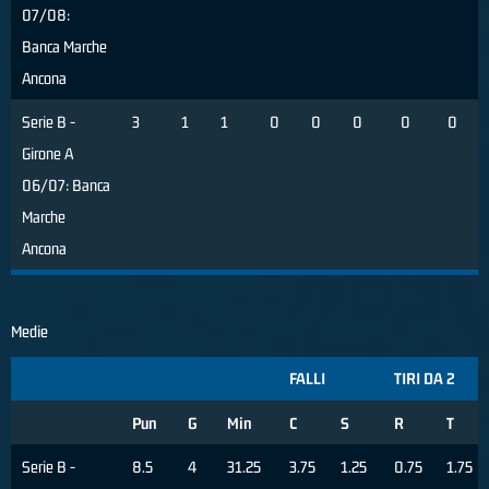
07/08:
Banca Marche
Ancona
Serie B -
3
1
1
0
0
0
0
0
Girone A
06/07: Banca
Marche
Ancona
Medie
FALLI
TIRI DA 2
Pun
G
Min
C
S
R
T
Serie B -
8.5
4
31.25
3.75
1.25
0.75
1.75