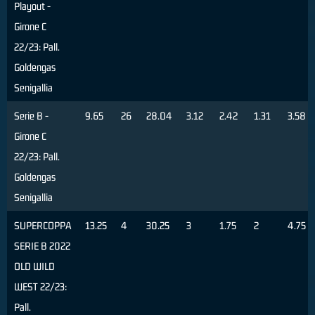
Playout -
Girone C
22/23: Pall.
Goldengas
Senigallia
Serie B -
9.65
26
28.04
3.12
2.42
1.31
3.58
Girone C
22/23: Pall.
Goldengas
Senigallia
SUPERCOPPA
13.25
4
30.25
3
1.75
2
4.75
SERIE B 2022
OLD WILD
WEST 22/23:
Pall.