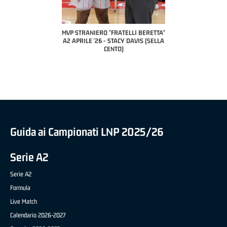
COACH OF THE MONTH
A2 APRILE '26 
PILLASTRINI (UE
CIVIDAL
O "FRATELLI BERETTA"
MVP "FRATELLI BERETTA" SAMUEL
 - STACY DAVIS (SELLA
DILAS B NAZIONALE APRILE '26 -
CENTO)
MARCO RESTELLI (TAV TREVIGLIO
BRIANZA BASKET)
Guida ai Campionati LNP 2025/26
Serie A2
Serie A2
Formula
Live Match
Calendario 2026-2027