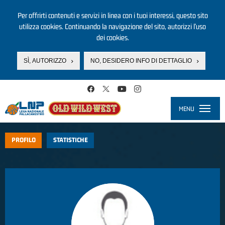
Per offrirti contenuti e servizi in linea con i tuoi interessi, questo sito
utilizza cookies. Continuando la navigazione del sito, autorizzi l’uso
dei cookies.
SÌ, AUTORIZZO
NO, DESIDERO INFO DI DETTAGLIO
Salta al contenuto principale
MENU
Toggle
navigati
PROFILO
STATISTICHE