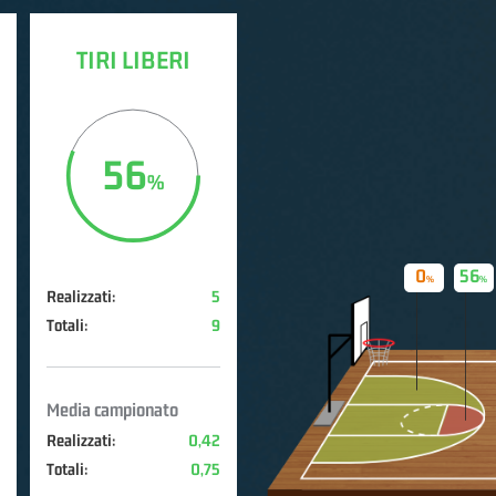
TIRI LIBERI
56
0
56
Realizzati:
5
Totali:
9
Media campionato
Realizzati:
0,42
Totali:
0,75