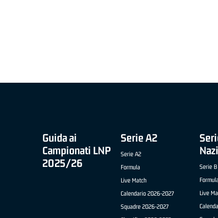
MIGLIOR UNDER 21 ADIDAS A2 APRILE '26 -
MVP ITALIANO 
NICOLAS TANFOGLIO (SELLA CENTO)
LUCA CESANA 
 B NAZIONALE
O FABRIANO)
Guida ai
Serie A2
Seri
Campionati LNP
Naz
Serie A2
2025/26
Serie B
Formula
Formul
Live Match
Live Ma
Calendario 2026-2027
Calend
Squadre 2026-2027