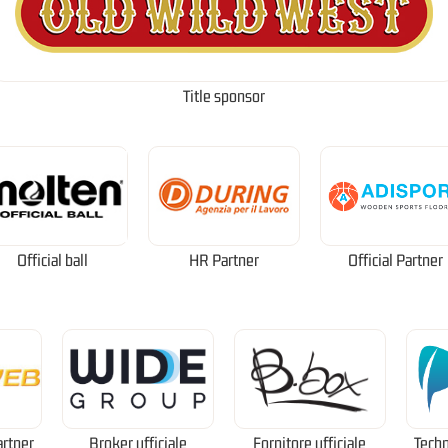
Title sponsor
Official ball
HR Partner
Official Partner
artner
Broker ufficiale
Fornitore ufficiale
Techn