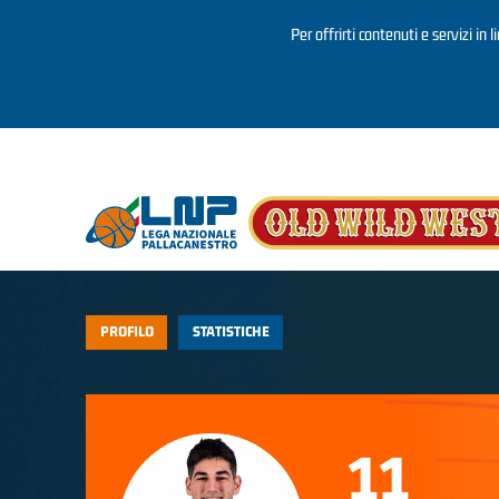
Per offrirti contenuti e servizi in 
Salta al contenuto principale
PROFILO
STATISTICHE
11