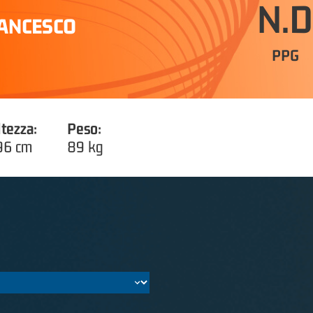
N.D
RANCESCO
PPG
ltezza:
Peso:
96 cm
89 kg