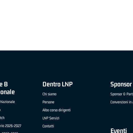
"FRATELLI BERETTA" A2 APRILE '26 -
MVP STRANIERO "FRATELLI BERETTA" A2 AP
(UEB GESTECO CIVIDALE)
'26 - STACY DAVIS (SELLA CENTO)
e B
Dentro LNP
Sponsor 
ionale
Chi siamo
Sponsor & Part
 Nazionale
Persone
Convenzioni in 
a
Albo corso dirigenti
tch
LNP Servizi
ario 2026-2027
Contatti
Eventi