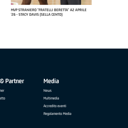
RILE
MVP "FRATELLI BERETTA" SAMUEL DILAS B
NAZIONALE APRILE '26 - MARCO RESTELLI (TAV
TREVIGLIO BRIANZA BASKET)
& Partner
Media
ner
News
atto
Multimedia
Accredito eventi
Regolamento Media