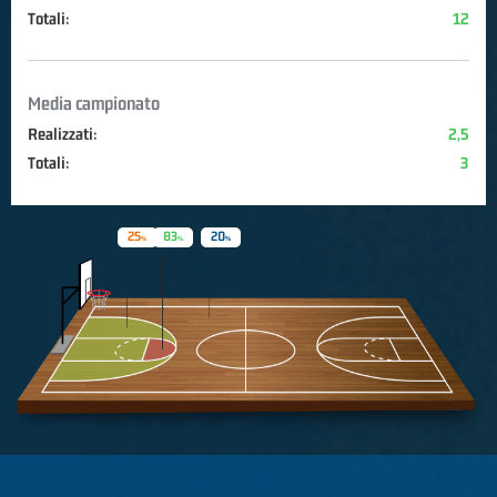
Totali:
12
Media campionato
Realizzati:
2,5
Totali:
3
25
83
20