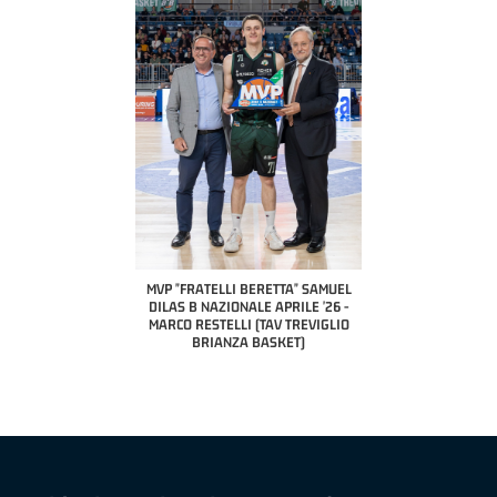
COACH OF THE MONTH
A2 APRILE '26 
PILLASTRINI (UE
CIVIDAL
O "FRATELLI BERETTA"
MVP "FRATELLI BERETTA" SAMUEL
 - STACY DAVIS (SELLA
DILAS B NAZIONALE APRILE '26 -
CENTO)
MARCO RESTELLI (TAV TREVIGLIO
BRIANZA BASKET)