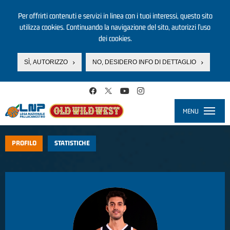
Per offrirti contenuti e servizi in linea con i tuoi interessi, questo sito
utilizza cookies. Continuando la navigazione del sito, autorizzi l’uso
dei cookies.
SÌ, AUTORIZZO
NO, DESIDERO INFO DI DETTAGLIO
Salta al contenuto principale
MENU
Toggle
navigati
PROFILO
STATISTICHE