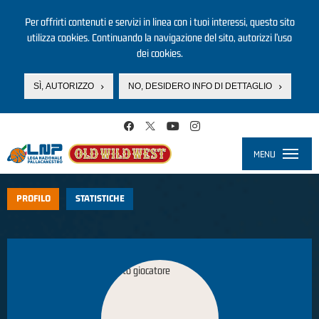
Per offrirti contenuti e servizi in linea con i tuoi interessi, questo sito
utilizza cookies. Continuando la navigazione del sito, autorizzi l’uso
dei cookies.
SÌ, AUTORIZZO
NO, DESIDERO INFO DI DETTAGLIO
Salta al contenuto principale
MENU
Toggle
navigati
PROFILO
STATISTICHE