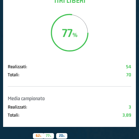
TIRI LIBERI
77
Realizzati:
54
Totali:
70
Media campionato
Realizzati:
3
Totali:
3,89
62
77
20