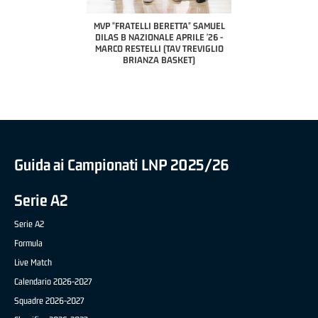
A2 APRILE '26 
PILLASTRINI (UE
CIVIDAL
O "FRATELLI BERETTA"
MVP "FRATELLI BERETTA" SAMUEL
 - STACY DAVIS (SELLA
DILAS B NAZIONALE APRILE '26 -
CENTO)
MARCO RESTELLI (TAV TREVIGLIO
BRIANZA BASKET)
Guida ai Campionati LNP 2025/26
Serie A2
Serie A2
Formula
Live Match
Calendario 2026-2027
Squadre 2026-2027