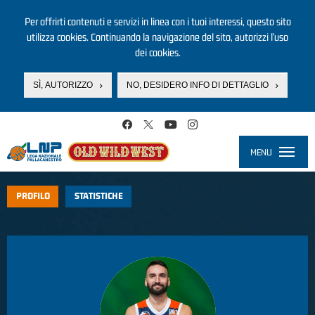
Per offrirti contenuti e servizi in linea con i tuoi interessi, questo sito
utilizza cookies. Continuando la navigazione del sito, autorizzi l’uso
dei cookies.
SÌ, AUTORIZZO
NO, DESIDERO INFO DI DETTAGLIO
Salta al contenuto principale
MENU
Toggle
navigati
PROFILO
STATISTICHE