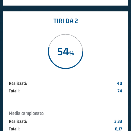
TIRI DA 2
54
Realizzati:
40
Totali:
74
Media campionato
Realizzati:
3,33
Totali:
6,17