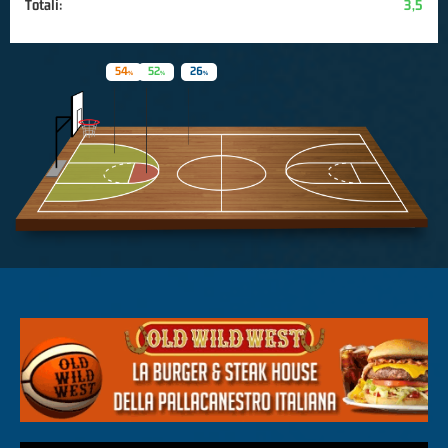
Totali:
3,5
54
52
26