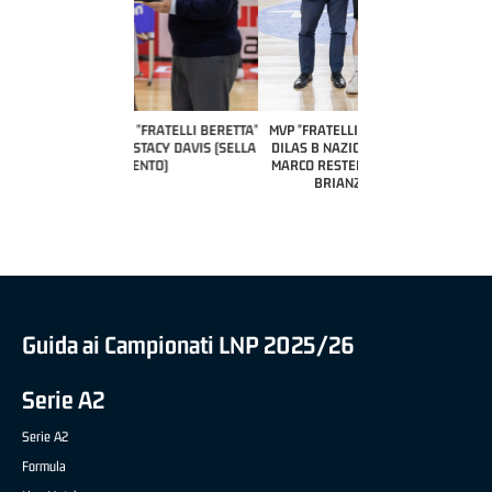
COACH OF THE MONTH
A2 APRILE '26 
PILLASTRINI (UE
CIVIDAL
O "FRATELLI BERETTA"
MVP "FRATELLI BERETTA" SAMUEL
 - STACY DAVIS (SELLA
DILAS B NAZIONALE APRILE '26 -
CENTO)
MARCO RESTELLI (TAV TREVIGLIO
BRIANZA BASKET)
Guida ai Campionati LNP 2025/26
Serie A2
Serie A2
Formula