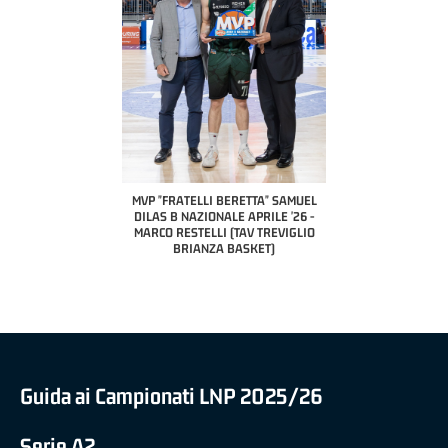
COACH OF THE MONTH
A2 APRILE '26 
PILLASTRINI (UE
CIVIDAL
O "FRATELLI BERETTA"
MVP "FRATELLI BERETTA" SAMUEL
 - STACY DAVIS (SELLA
DILAS B NAZIONALE APRILE '26 -
CENTO)
MARCO RESTELLI (TAV TREVIGLIO
BRIANZA BASKET)
Guida ai Campionati LNP 2025/26
Serie A2