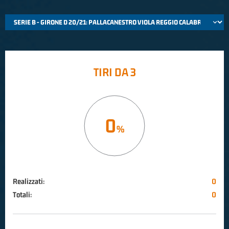
TIRI DA 3
0
Realizzati:
0
Totali:
0