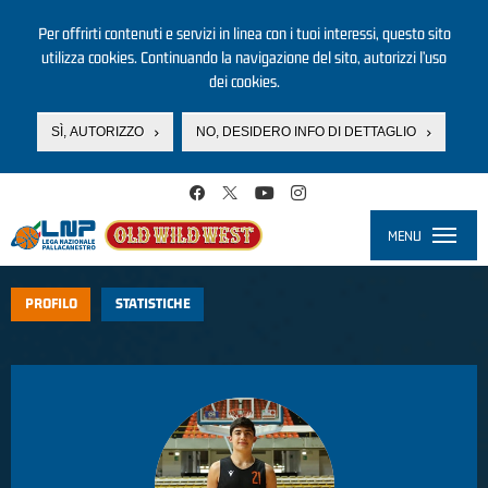
Per offrirti contenuti e servizi in linea con i tuoi interessi, questo sito
utilizza cookies. Continuando la navigazione del sito, autorizzi l’uso
dei cookies.
SÌ, AUTORIZZO
NO, DESIDERO INFO DI DETTAGLIO
Salta al contenuto principale
MENU
Toggle
navigati
PROFILO
STATISTICHE