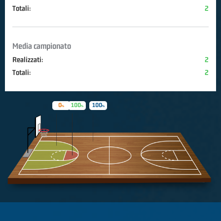
Totali:
2
Media campionato
Realizzati:
2
Totali:
2
0
100
100