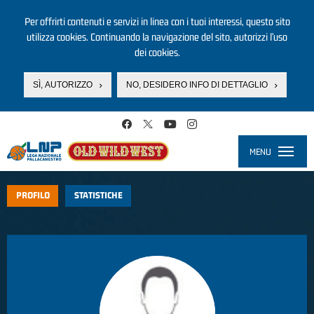
Per offrirti contenuti e servizi in linea con i tuoi interessi, questo sito
utilizza cookies. Continuando la navigazione del sito, autorizzi l’uso
dei cookies.
SÌ, AUTORIZZO
NO, DESIDERO INFO DI DETTAGLIO
Salta al contenuto principale
MENU
Toggle
navigati
PROFILO
STATISTICHE