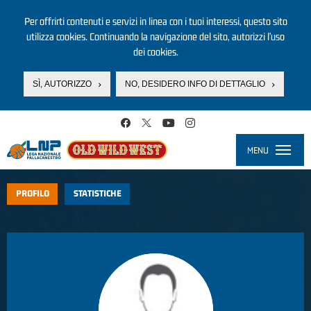
Per offrirti contenuti e servizi in linea con i tuoi interessi, questo sito
utilizza cookies. Continuando la navigazione del sito, autorizzi l’uso
dei cookies.
SÌ, AUTORIZZO
NO, DESIDERO INFO DI DETTAGLIO
Salta al contenuto principale
MENU
Toggle
navigati
PROFILO
STATISTICHE