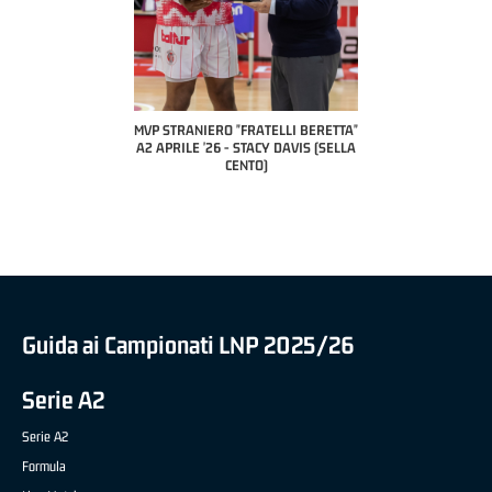
COACH OF THE MONTH
A2 APRILE '26 
PILLASTRINI (UE
CIVIDAL
O "FRATELLI BERETTA"
MVP "FRATELLI BERETTA" SAMUEL
 - STACY DAVIS (SELLA
DILAS B NAZIONALE APRILE '26 -
CENTO)
MARCO RESTELLI (TAV TREVIGLIO
BRIANZA BASKET)
Guida ai Campionati LNP 2025/26
Serie A2
Serie A2
Formula