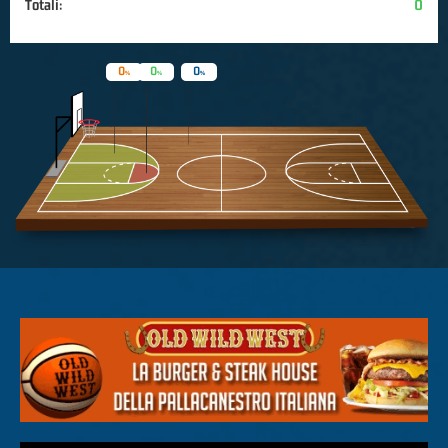
Totali:
0
0
0
0