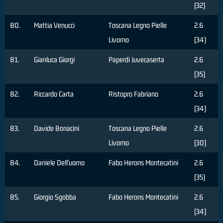
(32)
80.
Mattia Venucci
Toscana Legno Pielle
2.6
Livorno
(34)
81.
Gianluca Giorgi
Paperdi Juvecaserta
2.6
(35)
82.
Riccardo Carta
Ristopro Fabriano
2.6
(34)
83.
Davide Bonacini
Toscana Legno Pielle
2.6
Livorno
(30)
84.
Daniele Dell'uomo
Fabo Herons Montecatini
2.6
(35)
85.
Giorgio Sgobba
Fabo Herons Montecatini
2.6
(34)