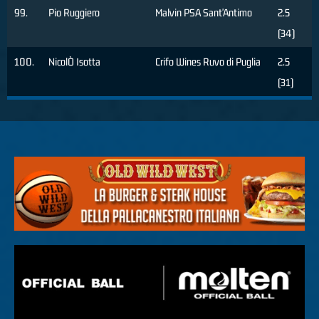
99.
Pio Ruggiero
Malvin PSA Sant'Antimo
2.5
(34)
100.
NicolÒ Isotta
Crifo Wines Ruvo di Puglia
2.5
(31)