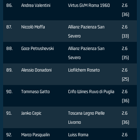
86.
Andrea Valentini
Virtus GVM Roma 1960
2.6
(36)
87.
Niccolò Moffa
Allianz Pazienza San
2.6
Severo
(33)
88.
Goce Petrushevski
Allianz Pazienza San
2.6
Severo
(35)
89.
Alessio Donadoni
Liofilchem Roseto
2.6
(25)
90.
Tommaso Gatto
Crifo Wines Ruvo di Puglia
2.6
(36)
91.
Janko Cepic
Toscana Legno Pielle
2.6
Livorno
(36)
92.
Marco Pasqualin
Luiss Roma
2.6