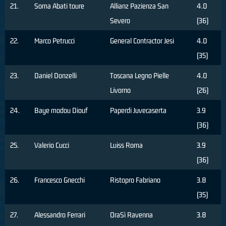
21.
Soma Abati toure
Allianz Pazienza San
4.0
Severo
(36)
22.
Marco Petrucci
General Contractor Jesi
4.0
(35)
23.
Daniel Donzelli
Toscana Legno Pielle
4.0
Livorno
(26)
24.
Baye modou Diouf
Paperdi Juvecaserta
3.9
(36)
25.
Valerio Cucci
Luiss Roma
3.9
(36)
26.
Francesco Gnecchi
Ristopro Fabriano
3.8
(35)
27.
Alessandro Ferrari
OraSì Ravenna
3.8