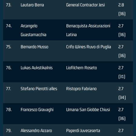
73.
Lautaro Berra
General Contractor Jesi
2.8
(36)
74.
Arcangelo
Benacquista Assicurazioni
2.7
Guastamacchia
Latina
(36)
75.
Bernardo Musso
Crifo Wines Ruvo di Puglia
2.7
(36)
76.
Lukas Aukstikalnis
Liofilchem Roseto
2.7
(31)
77.
Stefano Pierotti alles
Ristopro Fabriano
2.7
(34)
78.
Francesco Gravaghi
Umana San Giobbe Chiusi
2.7
(36)
79.
Alessandro Azzaro
Paperdi Juvecaserta
2.7