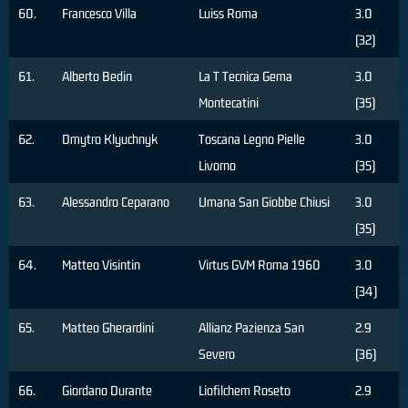
60.
Francesco Villa
Luiss Roma
3.0
(32)
61.
Alberto Bedin
La T Tecnica Gema
3.0
Montecatini
(35)
62.
Dmytro Klyuchnyk
Toscana Legno Pielle
3.0
Livorno
(35)
63.
Alessandro Ceparano
Umana San Giobbe Chiusi
3.0
(35)
64.
Matteo Visintin
Virtus GVM Roma 1960
3.0
(34)
65.
Matteo Gherardini
Allianz Pazienza San
2.9
Severo
(36)
66.
Giordano Durante
Liofilchem Roseto
2.9