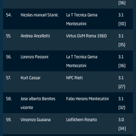
(36)
54.
Nicolas manuel Stanic
La T Tecnica Gema
3.1
Montecatini
(30)
55.
Andrea Ancellotti
Virtus GVM Roma 1960
3.1
(35)
56.
Lorenzo Passoni
La T Tecnica Gema
3.1
Montecatini
(36)
57.
Kurt Cassar
NPC Rieti
3.1
(27)
58.
Jose alberto Benites
Fabo Herons Montecatini
3.1
vicente
(32)
59.
Vincenzo Guaiana
Liofilchem Roseto
3.0
(34)