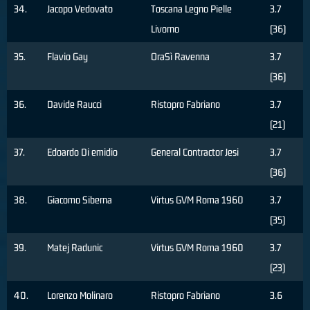
34.
Jacopo Vedovato
Toscana Legno Pielle
3.7
Livorno
(36)
35.
Flavio Gay
OraSì Ravenna
3.7
(36)
36.
Davide Raucci
Ristopro Fabriano
3.7
(21)
37.
Edoardo Di emidio
General Contractor Jesi
3.7
(36)
38.
Giacomo Siberna
Virtus GVM Roma 1960
3.7
(35)
39.
Matej Radunic
Virtus GVM Roma 1960
3.7
(23)
40.
Lorenzo Molinaro
Ristopro Fabriano
3.6