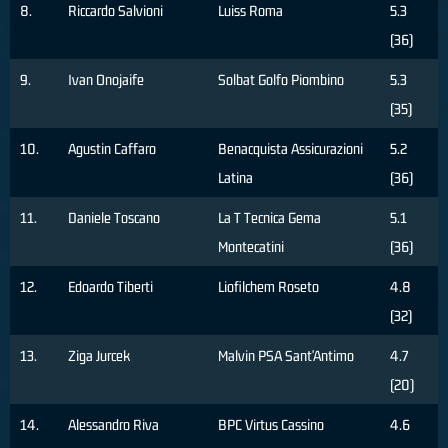
8.
Riccardo Salvioni
Luiss Roma
5.3
(36)
9.
Ivan Onojaife
Solbat Golfo Piombino
5.3
(35)
10.
Agustin Caffaro
Benacquista Assicurazioni
5.2
Latina
(36)
11.
Daniele Toscano
La T Tecnica Gema
5.1
Montecatini
(36)
12.
Edoardo Tiberti
Liofilchem Roseto
4.8
(32)
13.
Ziga Jurcek
Malvin PSA Sant'Antimo
4.7
(20)
14.
Alessandro Riva
BPC Virtus Cassino
4.6