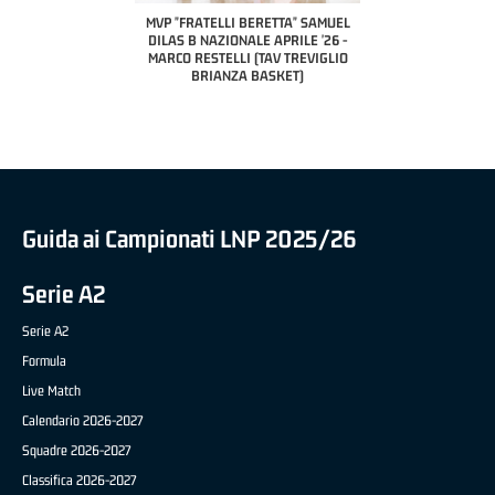
PILLASTRINI (UE
CIVIDAL
O "FRATELLI BERETTA"
MVP "FRATELLI BERETTA" SAMUEL
 - STACY DAVIS (SELLA
DILAS B NAZIONALE APRILE '26 -
CENTO)
MARCO RESTELLI (TAV TREVIGLIO
BRIANZA BASKET)
Guida ai Campionati LNP 2025/26
Serie A2
Serie A2
Formula
Live Match
Calendario 2026-2027
Squadre 2026-2027
Classifica 2026-2027