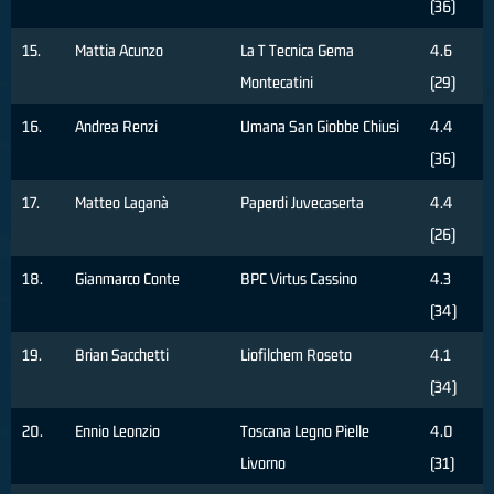
(36)
15.
Mattia Acunzo
La T Tecnica Gema
4.6
Montecatini
(29)
16.
Andrea Renzi
Umana San Giobbe Chiusi
4.4
(36)
17.
Matteo Laganà
Paperdi Juvecaserta
4.4
(26)
18.
Gianmarco Conte
BPC Virtus Cassino
4.3
(34)
19.
Brian Sacchetti
Liofilchem Roseto
4.1
(34)
20.
Ennio Leonzio
Toscana Legno Pielle
4.0
Livorno
(31)