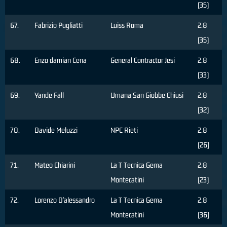
(35)
67.
Fabrizio Pugliatti
Luiss Roma
2.8
(35)
68.
Enzo damian Cena
General Contractor Jesi
2.8
(33)
69.
Yande Fall
Umana San Giobbe Chiusi
2.8
(32)
70.
Davide Meluzzi
NPC Rieti
2.8
(26)
71.
Mateo Chiarini
La T Tecnica Gema
2.8
Montecatini
(23)
72.
Lorenzo D'alessandro
La T Tecnica Gema
2.8
Montecatini
(36)