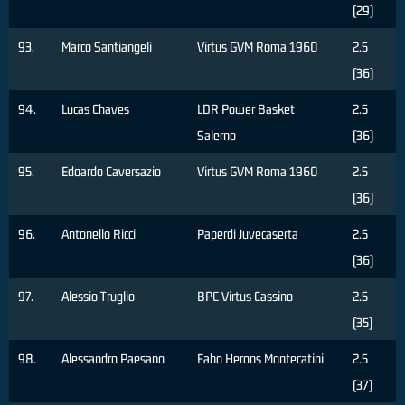
(29)
93.
Marco Santiangeli
Virtus GVM Roma 1960
2.5
(36)
94.
Lucas Chaves
LDR Power Basket
2.5
Salerno
(36)
95.
Edoardo Caversazio
Virtus GVM Roma 1960
2.5
(36)
96.
Antonello Ricci
Paperdi Juvecaserta
2.5
(36)
97.
Alessio Truglio
BPC Virtus Cassino
2.5
(35)
98.
Alessandro Paesano
Fabo Herons Montecatini
2.5
(37)