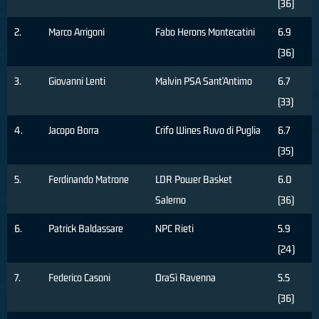
(36)
2.
Marco Arrigoni
Fabo Herons Montecatini
6.9
(36)
3.
Giovanni Lenti
Malvin PSA Sant'Antimo
6.7
(33)
4.
Jacopo Borra
Crifo Wines Ruvo di Puglia
6.7
(35)
5.
Ferdinando Matrone
LDR Power Basket
6.0
Salerno
(36)
6.
Patrick Baldassare
NPC Rieti
5.9
(24)
7.
Federico Casoni
OraSì Ravenna
5.5
(36)