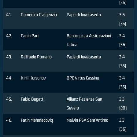
(36)
41.
Domenico D'argenzio
Paperdi Juvecaserta
3.6
(35)
42.
Paolo Paci
Benacquista Assicurazioni
3.4
Latina
(36)
43.
Raffaele Romano
Paperdi Juvecaserta
3.4
(35)
44.
Kirill Korsunov
BPC Virtus Cassino
3.4
(35)
45.
Fabio Bugatti
Allianz Pazienza San
3.3
Severo
(28)
46.
Fatih Mehmedoviq
Malvin PSA Sant'Antimo
3.3
(36)