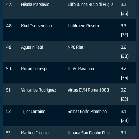
47.
Nikola Markovic
Crifo Wines Ruvo di Puglia
3.3
(26)
48.
Kiryl Tsetserukou
Liofilchem Roseto
3.3
(32)
49.
Agustin Fabi
NPC Rieti
3.2
(28)
50.
Riccardo Crespi
OraSì Ravenna
3.2
(36)
51.
Yancarlos Rodriguez
Virtus GVM Roma 1960
3.2
(22)
52.
Tyler Cartaino
Solbat Golfo Piombino
3.1
(28)
53.
Martino Criconia
Umana San Giobbe Chiusi
3.1