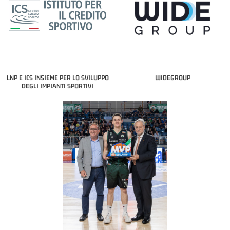
LNP E ICS INSIEME PER LO SVILUPPO
WIDEGROUP
DEGLI IMPIANTI SPORTIVI
COACH OF THE MONTH
A2 APRILE '26 