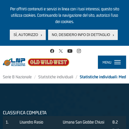
Per offrirti contenuti e servizi in linea con i tuoi interessi, questo sito
utilizza cookies. Continuando la navigazione del sito, autorizzi l’uso
dei cookies.
SÌ, AUTORIZZO
NO, DESIDERO INFO DI DETTAGLIO
Salta al contenuto principale
MENU
Toggle
navigati
Serie B Nazionale
Statistiche individuali
Statistiche individuali: Media
CLASSIFICA COMPLETA
1.
Lisandro Rasio
Umana San Giobbe Chiusi
8.2