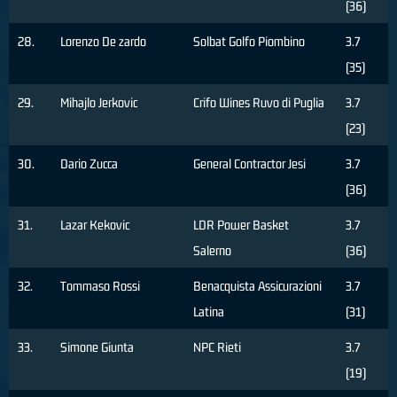
(36)
28.
Lorenzo De zardo
Solbat Golfo Piombino
3.7
(35)
29.
Mihajlo Jerkovic
Crifo Wines Ruvo di Puglia
3.7
(23)
30.
Dario Zucca
General Contractor Jesi
3.7
(36)
31.
Lazar Kekovic
LDR Power Basket
3.7
Salerno
(36)
32.
Tommaso Rossi
Benacquista Assicurazioni
3.7
Latina
(31)
33.
Simone Giunta
NPC Rieti
3.7
(19)