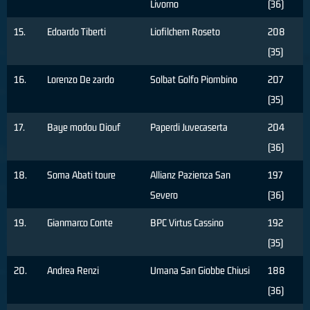
Livorno
(36)
15.
Edoardo Tiberti
Liofilchem Roseto
208
(35)
16.
Lorenzo De zardo
Solbat Golfo Piombino
207
(35)
17.
Baye modou Diouf
Paperdi Juvecaserta
204
(36)
18.
Soma Abati toure
Allianz Pazienza San
197
Severo
(36)
19.
Gianmarco Conte
BPC Virtus Cassino
192
(35)
20.
Andrea Renzi
Umana San Giobbe Chiusi
188
(36)