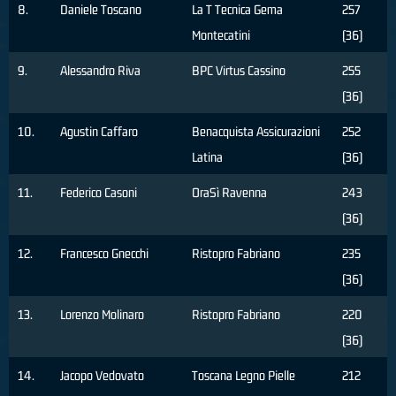
8.
Daniele Toscano
La T Tecnica Gema
257
Montecatini
(36)
9.
Alessandro Riva
BPC Virtus Cassino
255
(36)
10.
Agustin Caffaro
Benacquista Assicurazioni
252
Latina
(36)
11.
Federico Casoni
OraSì Ravenna
243
(36)
12.
Francesco Gnecchi
Ristopro Fabriano
235
(36)
13.
Lorenzo Molinaro
Ristopro Fabriano
220
(36)
14.
Jacopo Vedovato
Toscana Legno Pielle
212