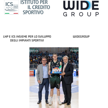
LNP E ICS INSIEME PER LO SVILUPPO
WIDEGROUP
DEGLI IMPIANTI SPORTIVI
COACH OF THE MONTH
A2 APRILE '26 