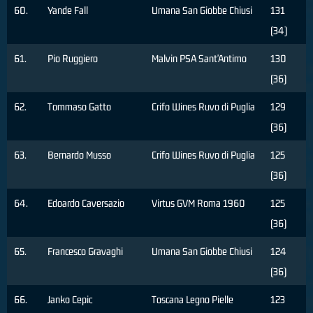
60.
Yande Fall
Umana San Giobbe Chiusi
131
(34)
61.
Pio Ruggiero
Malvin PSA Sant'Antimo
130
(36)
62.
Tommaso Gatto
Crifo Wines Ruvo di Puglia
129
(36)
63.
Bernardo Musso
Crifo Wines Ruvo di Puglia
125
(36)
64.
Edoardo Caversazio
Virtus GVM Roma 1960
125
(36)
65.
Francesco Gravaghi
Umana San Giobbe Chiusi
124
(36)
66.
Janko Cepic
Toscana Legno Pielle
123