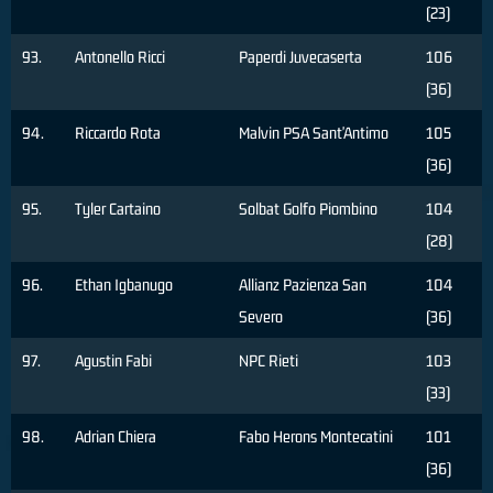
(23)
93.
Antonello Ricci
Paperdi Juvecaserta
106
(36)
94.
Riccardo Rota
Malvin PSA Sant'Antimo
105
(36)
95.
Tyler Cartaino
Solbat Golfo Piombino
104
(28)
96.
Ethan Igbanugo
Allianz Pazienza San
104
Severo
(36)
97.
Agustin Fabi
NPC Rieti
103
(33)
98.
Adrian Chiera
Fabo Herons Montecatini
101
(36)