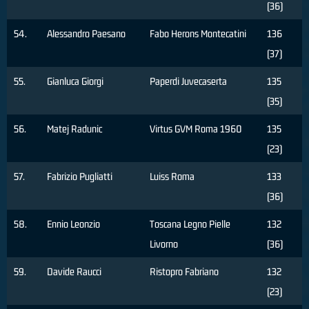
(36)
54.
Alessandro Paesano
Fabo Herons Montecatini
136
(37)
55.
Gianluca Giorgi
Paperdi Juvecaserta
135
(35)
56.
Matej Radunic
Virtus GVM Roma 1960
135
(23)
57.
Fabrizio Pugliatti
Luiss Roma
133
(36)
58.
Ennio Leonzio
Toscana Legno Pielle
132
Livorno
(36)
59.
Davide Raucci
Ristopro Fabriano
132
(23)