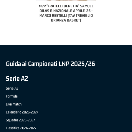
PILLASTRINI (UE
CIVIDAL
O "FRATELLI BERETTA"
MVP "FRATELLI BERETTA" SAMUEL
 - STACY DAVIS (SELLA
DILAS B NAZIONALE APRILE '26 -
CENTO)
MARCO RESTELLI (TAV TREVIGLIO
BRIANZA BASKET)
Guida ai Campionati LNP 2025/26
Serie A2
Serie A2
Formula
Live Match
Calendario 2026-2027
Squadre 2026-2027
Classifica 2026-2027