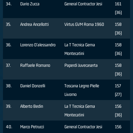
34.
Dario Zucca
General Contractor Jesi
161
(36)
35.
Andrea Ancellotti
Virtus GVM Roma 1960
158
(36)
36.
Lorenzo D'alessandro
La T Tecnica Gema
158
Montecatini
(36)
37.
Raffaele Romano
Paperdi Juvecaserta
158
(36)
38.
Daniel Donzelli
Toscana Legno Pielle
157
Livorno
(27)
39.
Alberto Bedin
La T Tecnica Gema
156
Montecatini
(36)
40.
Marco Petrucci
General Contractor Jesi
156