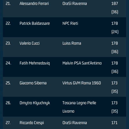
21.
Alessandro Ferrari
OraSì Ravenna
187
(36)
22.
Patrick Baldassare
NPC Rieti
178
(24)
23.
Valerio Cucci
Luiss Roma
178
(36)
24.
Fatih Mehmedoviq
Malvin PSA Sant'Antimo
178
(36)
25.
Giacomo Siberna
Virtus GVM Roma 1960
173
(35)
26.
Dmytro Klyuchnyk
Toscana Legno Pielle
173
Livorno
(35)
27.
Riccardo Crespi
OraSì Ravenna
171