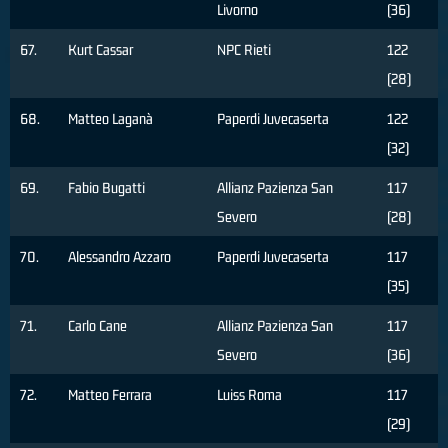
Livorno
(36)
67.
Kurt Cassar
NPC Rieti
122
(28)
68.
Matteo Laganà
Paperdi Juvecaserta
122
(32)
69.
Fabio Bugatti
Allianz Pazienza San
117
Severo
(28)
70.
Alessandro Azzaro
Paperdi Juvecaserta
117
(35)
71.
Carlo Cane
Allianz Pazienza San
117
Severo
(36)
72.
Matteo Ferrara
Luiss Roma
117
(29)