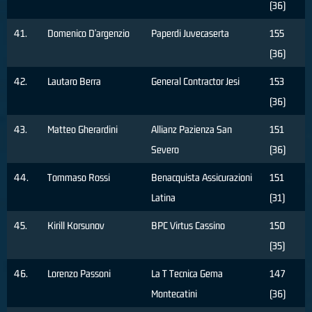
(36)
41.
Domenico D'argenzio
Paperdi Juvecaserta
155
(36)
42.
Lautaro Berra
General Contractor Jesi
153
(36)
43.
Matteo Gherardini
Allianz Pazienza San
151
Severo
(36)
44.
Tommaso Rossi
Benacquista Assicurazioni
151
Latina
(31)
45.
Kirill Korsunov
BPC Virtus Cassino
150
(35)
46.
Lorenzo Passoni
La T Tecnica Gema
147
Montecatini
(36)