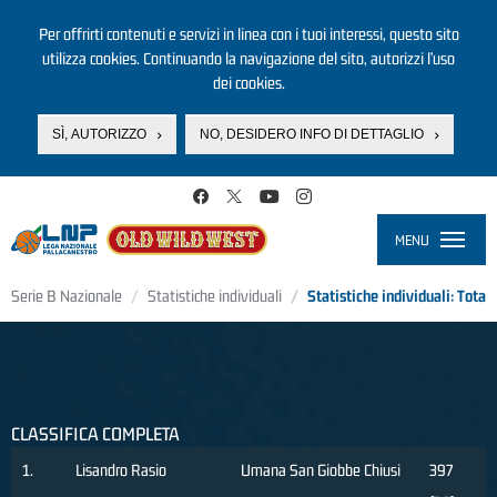
Per offrirti contenuti e servizi in linea con i tuoi interessi, questo sito
utilizza cookies. Continuando la navigazione del sito, autorizzi l’uso
dei cookies.
SÌ, AUTORIZZO
NO, DESIDERO INFO DI DETTAGLIO
Salta al contenuto principale
MENU
Toggle
navigati
Serie B Nazionale
Statistiche individuali
Statistiche individuali: Total
CLASSIFICA COMPLETA
1.
Lisandro Rasio
Umana San Giobbe Chiusi
397