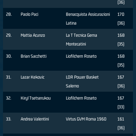
(36)
28.
Paolo Paci
Benacquista Assicurazioni
170
Latina
(36)
29.
Mattia Acunzo
La T Tecnica Gema
168
Montecatini
(35)
30.
Brian Sacchetti
Liofilchem Roseto
168
(35)
31.
Lazar Kekovic
LDR Power Basket
167
Salerno
(36)
32.
Kiryl Tsetserukou
Liofilchem Roseto
167
(33)
33.
Andrea Valentini
Virtus GVM Roma 1960
161
(36)