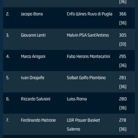
(36)
2.
Jacopo Borra
Crifo Wines Ruvo di Puglia
366
(36)
3.
Giovanni Lenti
Malvin PSA Sant'Antimo
305
(33)
4.
Marco Arrigoni
Fabo Herons Montecatini
295
(36)
5.
Ivan Onojaife
Solbat Golfo Piombino
281
(36)
6.
Riccardo Salvioni
Luiss Roma
280
(36)
7.
Ferdinando Matrone
LDR Power Basket
278
Salerno
(36)