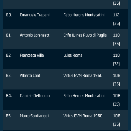
(36)
80.
Emanuele Trapani
Fabo Herons Montecatini
112
(36)
81.
Antonio Lorenzetti
Crifo Wines Ruvo di Puglia
110
(36)
82.
Francesco Villa
Luiss Roma
110
(32)
83.
Alberto Conti
Virtus GVM Roma 1960
108
(36)
84.
Daniele Dell'uomo
Fabo Herons Montecatini
108
(35)
85.
Marco Santiangeli
Virtus GVM Roma 1960
108
(36)