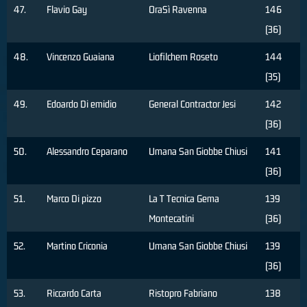
47.
Flavio Gay
OraSì Ravenna
146
(36)
48.
Vincenzo Guaiana
Liofilchem Roseto
144
(35)
49.
Edoardo Di emidio
General Contractor Jesi
142
(36)
50.
Alessandro Ceparano
Umana San Giobbe Chiusi
141
(36)
51.
Marco Di pizzo
La T Tecnica Gema
139
Montecatini
(36)
52.
Martino Criconia
Umana San Giobbe Chiusi
139
(36)
53.
Riccardo Carta
Ristopro Fabriano
138