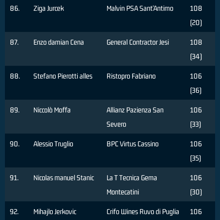
86.
Ziga Jurcek
Malvin PSA Sant'Antimo
108
(20)
87.
Enzo damian Cena
General Contractor Jesi
108
(34)
88.
Stefano Pierotti alles
Ristopro Fabriano
106
(36)
89.
Niccolò Moffa
Allianz Pazienza San
106
Severo
(33)
90.
Alessio Truglio
BPC Virtus Cassino
106
(35)
91.
Nicolas manuel Stanic
La T Tecnica Gema
106
Montecatini
(30)
92.
Mihajlo Jerkovic
Crifo Wines Ruvo di Puglia
106