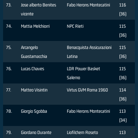
73.
Jose alberto Benites
Fabo Herons Montecatini
116
vicente
(36)
74.
Mattia Melchiorri
NPC Rieti
115
(36)
75.
Arcangelo
Benacquista Assicurazioni
115
Guastamacchia
Latina
(36)
76.
Lucas Chaves
LDR Power Basket
115
Salerno
(36)
77.
Matteo Visintin
Virtus GVM Roma 1960
114
(36)
78.
Giorgio Sgobba
Fabo Herons Montecatini
113
(34)
79.
Giordano Durante
Liofilchem Roseto
113