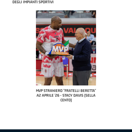
DEGLI IMPIANTI SPORTIVI
 "FRATELLI BERETTA"
MVP STRANIERO "FRATELLI BERETTA"
MVP "FRATELLI BER
6 - LUCA CESANA (UEB
A2 APRILE '26 - STACY DAVIS (SELLA
DILAS B NAZIONALE 
CO CIVIDALE)
CENTO)
MARCO RESTELLI (T
BRIANZA BA