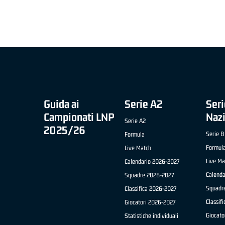
COACH OF THE MONTH "SLIMSTOCK" B NAZIONALE
APRILE '26 - ELIA ROSSI (RISTOPRO FABRIANO)
Guida ai
Serie A2
Seri
Campionati LNP
Naz
Serie A2
2025/26
Serie B
Formula
Formul
Live Match
Live Ma
Calendario 2026-2027
Calend
Squadre 2026-2027
Squadr
Classifica 2026-2027
Classif
Giocatori 2026-2027
Giocato
Statistiche individuali