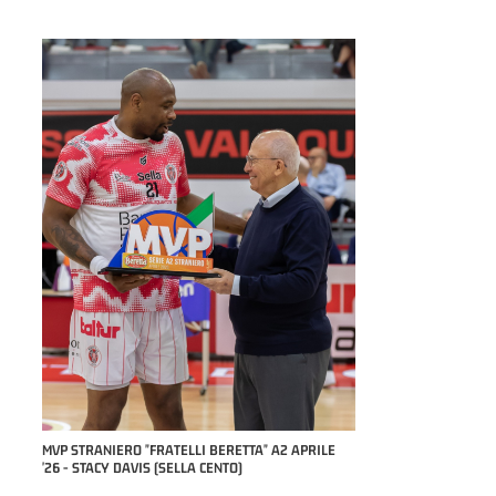
MVP STRANIERO "FRATELLI BERETTA" A2 APRILE
MVP "FRATELLI BERETTA" SAMU
'26 - STACY DAVIS (SELLA CENTO)
NAZIONALE APRILE '26 - MARC
TREVIGLIO BRIANZA BASKET)