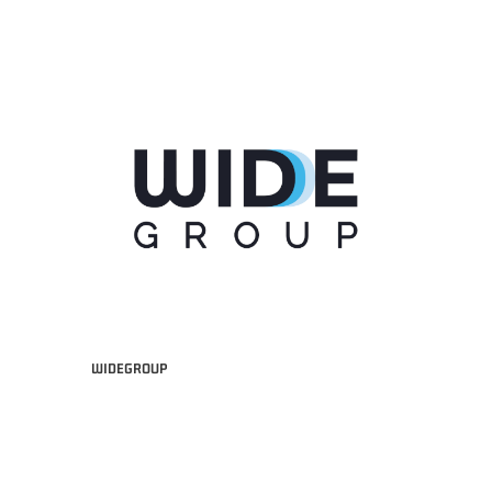
WIDEGROUP
DAS A2 APRILE '26 -
MVP ITALIANO "FRATELLI BERETTA" A2 APRILE '26 -
SELLA CENTO)
LUCA CESANA (UEB GESTECO CIVIDALE)