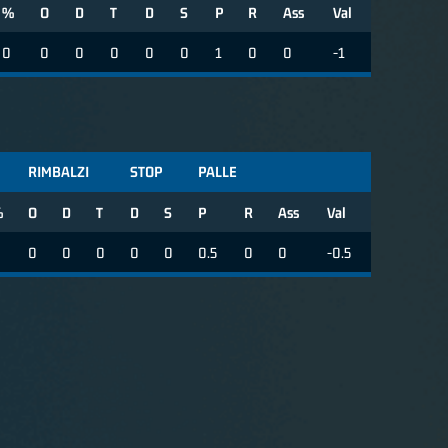
%
O
D
T
D
S
P
R
Ass
Val
0
0
0
0
0
0
1
0
0
-1
RIMBALZI
STOP
PALLE
%
O
D
T
D
S
P
R
Ass
Val
0
0
0
0
0
0.5
0
0
-0.5