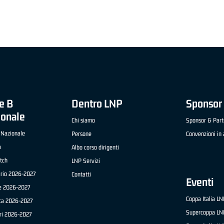
e B
Dentro LNP
Sponsor 
ionale
Chi siamo
Sponsor & Part
 Nazionale
Persone
Convenzioni in 
a
Albo corso dirigenti
tch
LNP Servizi
ario 2026-2027
Contatti
Eventi
e 2026-2027
Coppa Italia L
ica 2026-2027
Supercoppa LN
ri 2026-2027