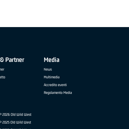
& Partner
Media
ner
News
atto
Multimedia
Accredito eventi
Regolamento Media
NP 2026 Old Wild West
P 2025 Old Wild West