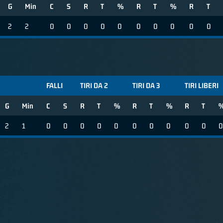
G
Min
C
S
R
T
%
R
T
%
R
T
2
2
0
0
0
0
0
0
0
0
0
0
FALLI
TIRI DA 2
TIRI DA 3
TIRI LIBERI
G
Min
C
S
R
T
%
R
T
%
R
T
2
1
0
0
0
0
0
0
0
0
0
0
0