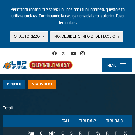
Per offrirti contenuti e servizi in linea con i tuoi interessi, questo sito
utilizza cookies. Continuando la navigazione del sito, autorizzi l’uso
dei cookies.
SÌ, AUTORIZZO
NO, DESIDERO INFO DI DETTAGLIO
Salta al contenuto principale
MENU
Toggle
navigati
PROFILO
STATISTICHE
Totali
FALLI
TIRI DA 2
TIRI DA 3
Pun
G
Min
C
S
R
T
%
R
T
%