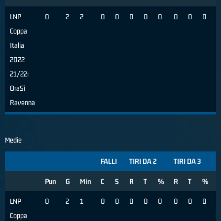
LNP
0
2
2
0
0
0
0
0
0
0
0
Coppa
Italia
2022
21/22:
OraSì
Ravenna
Medie
FALLI
TIRI DA 2
TIRI DA 3
Pun
G
Min
C
S
R
T
%
R
T
%
LNP
0
2
1
0
0
0
0
0
0
0
0
Coppa