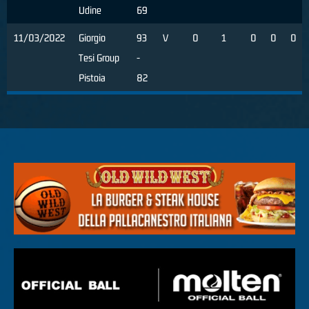
Udine
69
11/03/2022
Giorgio
93
V
0
1
0
0
0
Tesi Group
-
Pistoia
82