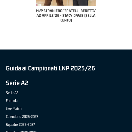
A2 APRILE '26 
PILLASTRINI (UE
CIVIDAL
O "FRATELLI BERETTA"
MVP "FRATELLI BERETTA" SAMUEL
 - STACY DAVIS (SELLA
DILAS B NAZIONALE APRILE '26 -
CENTO)
MARCO RESTELLI (TAV TREVIGLIO
BRIANZA BASKET)
Guida ai Campionati LNP 2025/26
Serie A2
Serie A2
Formula
Live Match
Calendario 2026-2027
Squadre 2026-2027