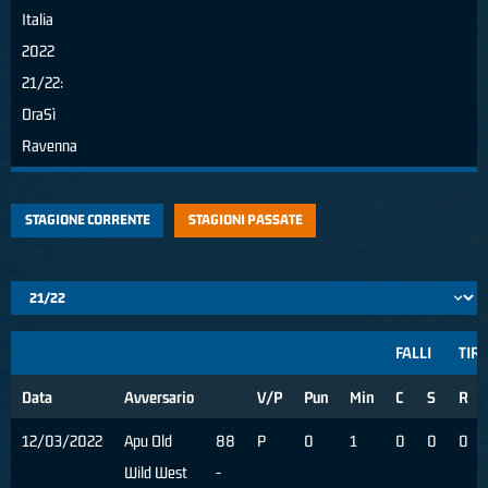
Italia
2022
21/22:
OraSì
Ravenna
STAGIONE CORRENTE
STAGIONI PASSATE
FALLI
TIRI
Data
Avversario
V/P
Pun
Min
C
S
R
12/03/2022
Apu Old
88
P
0
1
0
0
0
Wild West
-