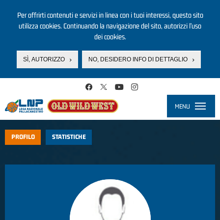
Per offrirti contenuti e servizi in linea con i tuoi interessi, questo sito
utilizza cookies. Continuando la navigazione del sito, autorizzi l’uso
dei cookies.
SÌ, AUTORIZZO
NO, DESIDERO INFO DI DETTAGLIO
Salta al contenuto principale
MENU
Toggle
navigati
PROFILO
STATISTICHE