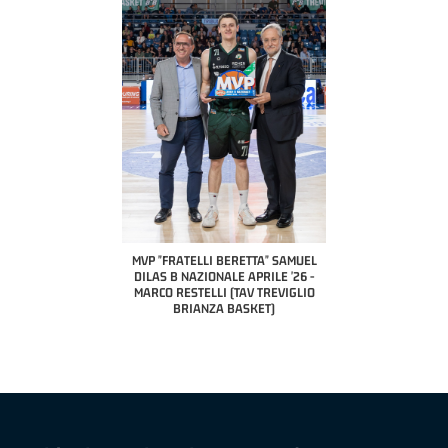
COACH OF THE MONTH
A2 APRILE '26 
PILLASTRINI (UE
CIVIDAL
O "FRATELLI BERETTA"
MVP "FRATELLI BERETTA" SAMUEL
 - STACY DAVIS (SELLA
DILAS B NAZIONALE APRILE '26 -
CENTO)
MARCO RESTELLI (TAV TREVIGLIO
BRIANZA BASKET)