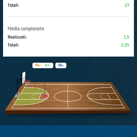
Totali:
27
Media campionato
Realizzati:
1,5
Totali:
2,25
45
67
26