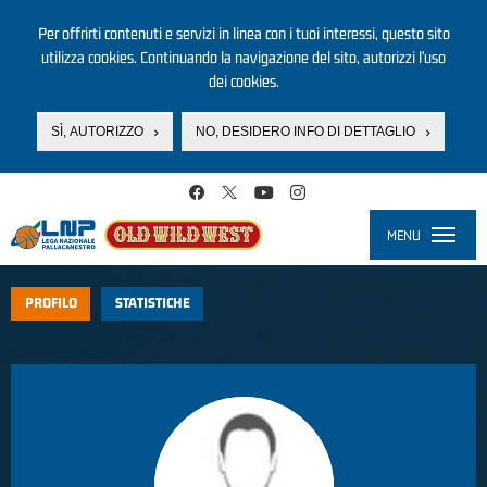
Per offrirti contenuti e servizi in linea con i tuoi interessi, questo sito
utilizza cookies. Continuando la navigazione del sito, autorizzi l’uso
dei cookies.
SÌ, AUTORIZZO
NO, DESIDERO INFO DI DETTAGLIO
Salta al contenuto principale
MENU
Toggle
navigati
PROFILO
STATISTICHE