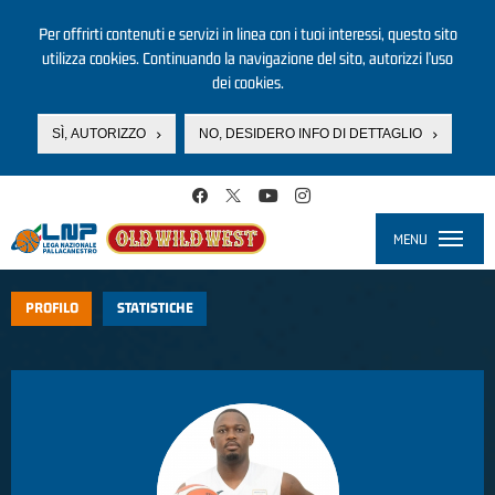
Per offrirti contenuti e servizi in linea con i tuoi interessi, questo sito
utilizza cookies. Continuando la navigazione del sito, autorizzi l’uso
dei cookies.
SÌ, AUTORIZZO
NO, DESIDERO INFO DI DETTAGLIO
Salta al contenuto principale
MENU
Toggle
navigati
PROFILO
STATISTICHE