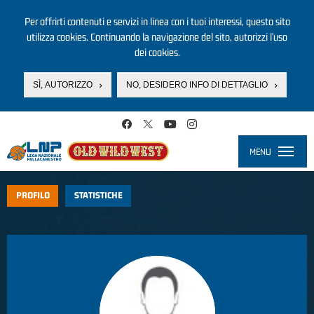
Per offrirti contenuti e servizi in linea con i tuoi interessi, questo sito
utilizza cookies. Continuando la navigazione del sito, autorizzi l’uso
dei cookies.
SÌ, AUTORIZZO
NO, DESIDERO INFO DI DETTAGLIO
Salta al contenuto principale
MENU
Toggle
navigati
PROFILO
STATISTICHE