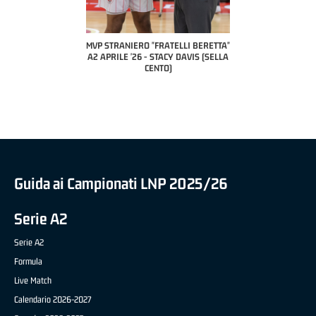
COACH OF THE MONTH
A2 APRILE '26 
PILLASTRINI (UE
CIVIDAL
O "FRATELLI BERETTA"
MVP "FRATELLI BERETTA" SAMUEL
 - STACY DAVIS (SELLA
DILAS B NAZIONALE APRILE '26 -
CENTO)
MARCO RESTELLI (TAV TREVIGLIO
BRIANZA BASKET)
Guida ai Campionati LNP 2025/26
Serie A2
Serie A2
Formula
Live Match
Calendario 2026-2027