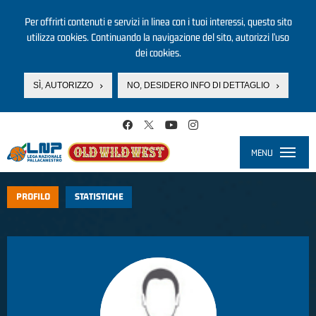
Per offrirti contenuti e servizi in linea con i tuoi interessi, questo sito
utilizza cookies. Continuando la navigazione del sito, autorizzi l’uso
dei cookies.
SÌ, AUTORIZZO
NO, DESIDERO INFO DI DETTAGLIO
Salta al contenuto principale
MENU
Toggle
navigati
PROFILO
STATISTICHE