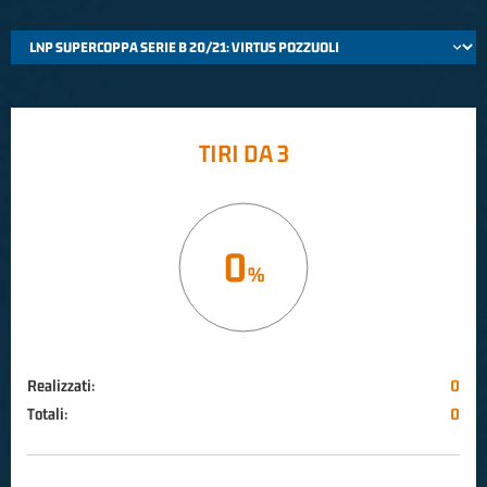
TIRI DA 3
0
Realizzati:
0
Totali:
0