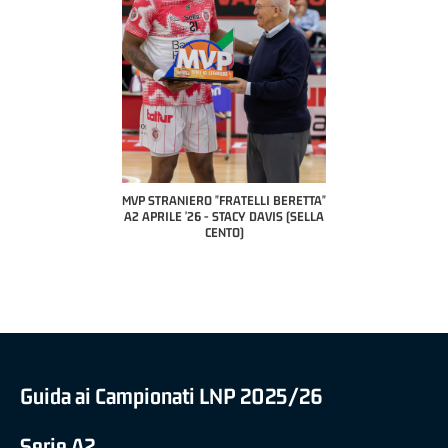
COACH OF THE MONTH
A2 APRILE '26 
PILLASTRINI (UE
CIVIDAL
O "FRATELLI BERETTA"
MVP "FRATELLI BERETTA" SAMUEL
 - STACY DAVIS (SELLA
DILAS B NAZIONALE APRILE '26 -
CENTO)
MARCO RESTELLI (TAV TREVIGLIO
BRIANZA BASKET)
Guida ai Campionati LNP 2025/26
Serie A2