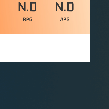
N.D
N.D
RPG
APG