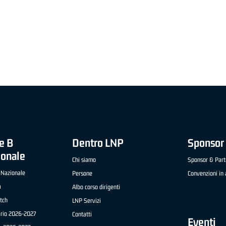
"FRATELLI BERETTA" A2 APRILE '26 -
MVP STRANIERO "FRATELLI BERETTA" A2 AP
(UEB GESTECO CIVIDALE)
'26 - STACY DAVIS (SELLA CENTO)
e B
Dentro LNP
Sponsor 
ionale
Chi siamo
Sponsor & Part
 Nazionale
Persone
Convenzioni in 
a
Albo corso dirigenti
tch
LNP Servizi
ario 2026-2027
Contatti
Eventi