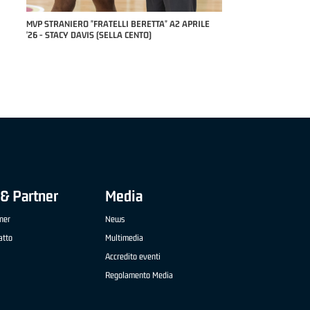
RILE
MVP "FRATELLI BERETTA" SAMUEL DILAS B
NAZIONALE APRILE '26 - MARCO RESTELLI (TAV
TREVIGLIO BRIANZA BASKET)
& Partner
Media
ner
News
atto
Multimedia
Accredito eventi
Regolamento Media