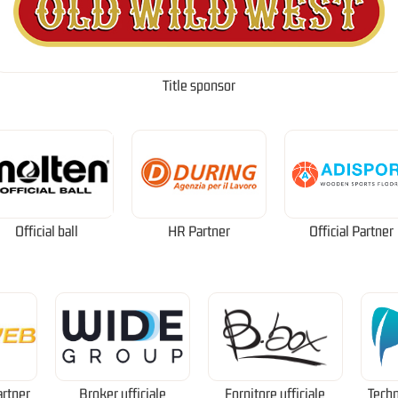
Title sponsor
Official ball
HR Partner
Official Partner
artner
Broker ufficiale
Fornitore ufficiale
Techn