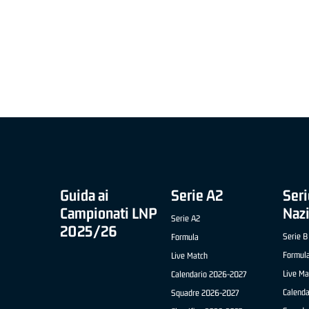
MIGLIOR UNDER 21 ADIDAS A2 APRILE '26 -
MVP ITALIANO 
NICOLAS TANFOGLIO (SELLA CENTO)
LUCA CESANA 
 B NAZIONALE
O FABRIANO)
Guida ai
Serie A2
Seri
Campionati LNP
Naz
Serie A2
2025/26
Serie B
Formula
Formul
Live Match
Live Ma
Calendario 2026-2027
Calend
Squadre 2026-2027