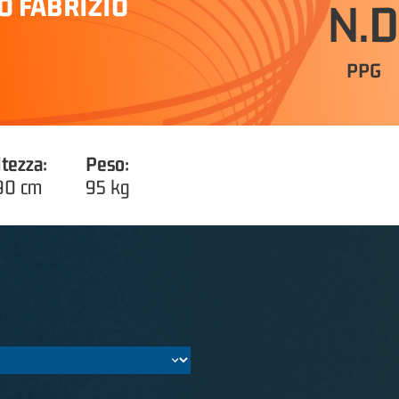
O FABRIZIO
N.D
PPG
ltezza:
Peso:
90 cm
95 kg